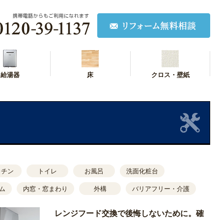
給湯器
床
クロス・壁紙
ッチン
トイレ
お風呂
洗面化粧台
ム
内窓・窓まわり
外構
バリアフリー・介護
レンジフード交換で後悔しないために。確