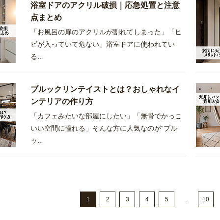
浴室ドアのアクリル破損｜応急処置と注意
点まとめ
「お風呂の扉のアクリルが割れてしまった」「ヒ
ビが入っていて危ない」浴室ドアに使われてい
る…
ブルックリンテイストとは？おしゃれなイ
ンテリアの作り方
「カフェみたいな部屋にしたい」「無骨でかっこ
いい空間に憧れる」そんな方に人気なのが“ブル
ッ…
1
2
3
4
5
...
10