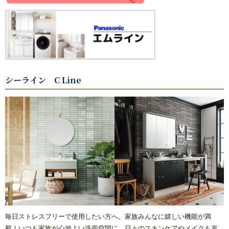
浴室乾燥機の交換・後付け
レンジフード（換気扇）リフォーム
ビルトイン食洗機交換リフォーム
シーライン C Line
ガス給湯器
エコジョーズ
電気温水器
エコキュート
トイレ
毎日ストレスフリーで使用したい方へ。家族みんなに嬉しい機能が満
システムキッチン
載！いつも家族が心地よい洗面空間に。日々のスキンケアやメイクも充