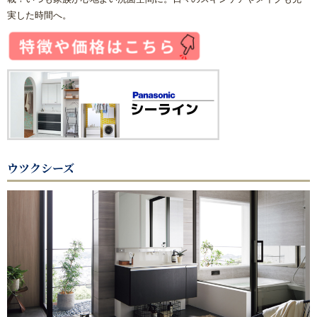
実した時間へ。
浴室(風呂)
屋根リフォーム
洗面化粧台
ＩＨ・ガスコンロ
ウツクシーズ
ガス給湯器/エコジョーズ・電気温水器/エコキュート
床の張り替え
クロス（壁紙）張り替えリフォーム
【リフォーム】よくあるご質問
失敗したくない！リフォームで後悔しないための業者の選び