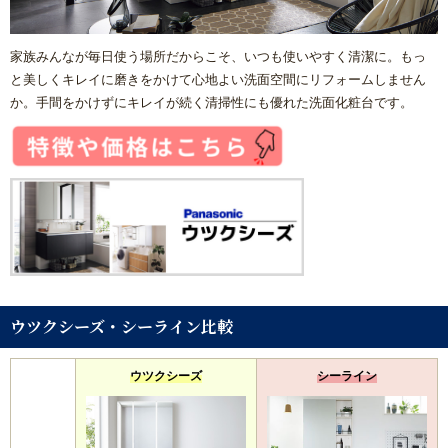
方
家族みんなが毎日使う場所だからこそ、いつも使いやすく清潔に。もっ
リフォームで意外に高額になる理由と費用を抑える具体策
と美しくキレイに磨きをかけて心地よい洗面空間にリフォームしません
か。手間をかけずにキレイが続く清掃性にも優れた洗面化粧台です。
水まわり機器人気リフォームメーカー
水まわりリフォーム 人気ランキング
概算見積もり
当社こだわりの施工
ウツクシーズ・シーライン比較
ご相談から施工完了の流れ
ウツクシーズ
シーライン
【マンション向け】大特価セット
【戸建て向け】大特価セット