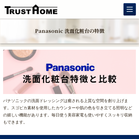
リノベーション
Panasonic 洗面化粧台の特徴
玄関リフォーム
水まわりリフォーム
戸建住宅リフォーム
マンションリフォーム
パナソニックの洗面ドレッシングは癒される上質な空間を創り上げま
福岡リフォーム補助金情報｜2026年住宅省エネキャンペーン
す。スゴピカ素材を使用したカウンターや肌の色を引き立てる照明など
対応
の嬉しい機能があります。毎日使う美容家電も使いやすくスッキリ収納
もできます。
窓リフォーム（内窓・窓交換・断熱窓）