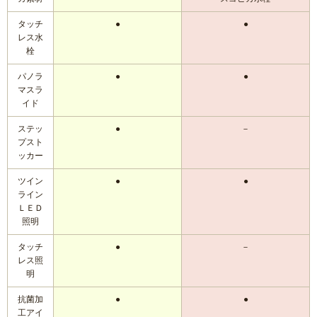
リフォームコラム
タッチ
●
●
レス水
栓
施工事例
パノラ
●
●
マスラ
CONTACT
イド
ステッ
●
－
プスト
ッカー
ツイン
●
●
ライン
ＬＥＤ
照明
タッチ
●
－
レス照
明
抗菌加
●
●
工アイ