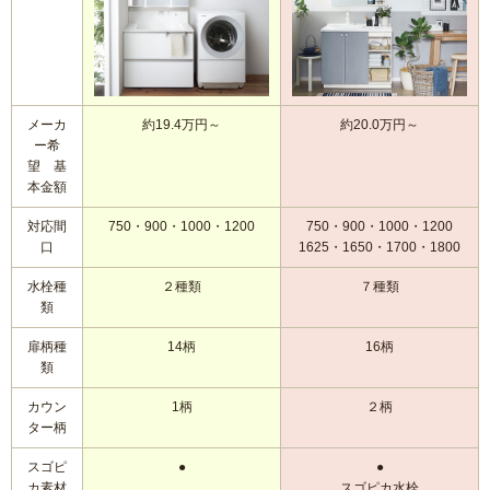
【数量限定3台】大特価キッチン
【数量限定3台】大特価トイレ
メーカ
約19.4万円～
約20.0万円～
ー希
激安！プチリフォーム
望 基
本金額
会社概要
対応間
750・900・1000・1200
750・900・1000・1200
口
1625・1650・1700・1800
キャンペーン商品
水栓種
２種類
７種類
類
福岡でリフォーム協力業者を募集しています！
扉柄種
14柄
16柄
類
福岡市リフォーム補助金情報｜2025年住宅省エネキャンペー
ン対応
カウン
1柄
２柄
ター柄
NEWS & TOPICS
スゴピ
●
●
カ素材
スゴピカ水栓