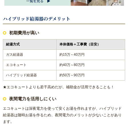
方
ハイブリッド給湯器のデメリット
リフォームで意外に高額になる理由と費用を抑える具体策
初期費用が高い
水まわり機器人気リフォームメーカー
給湯方式
本体価格＋工事費（目安）
水まわりリフォーム 人気ランキング
ガス給湯器
約15万～40万円
概算見積もり
エコキュート
約40万～80万円
ハイブリッド給湯器
約50万～90万円
当社こだわりの施工
★エコキュートよりも若干高めだが、補助金が活用できることも！
ご相談から施工完了の流れ
夜間電力を活用しにくい
エコキュートは深夜電力を使って安くお湯を作れますが、ハイブリッド
【マンション向け】大特価セット
給湯器は随時お湯を作るため、夜間電力のメリットが少ないことがあり
ます。
【戸建て向け】大特価セット