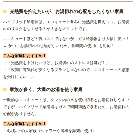
リフォームコラム
光熱費を抑えたいが、お湯切れの心配をしたくない家庭
ハイブリッド給湯器は、エコキュート並みに光熱費を抑えつつ、お湯切
施工事例
れのリスクをなくせるのが大きなメリットです。
エコキュートほどの低コストではないが、ガス給湯器より大幅に安い！
CONTACT
→ かつ、お湯切れの心配がないため、長時間の使用にも対応！
こんな家庭におすすめ！
・「光熱費を下げたいけど、お湯切れのストレスは嫌だ！」
・「夜間に電気代が安くなるプランじゃないので、エコキュートの恩恵
を受けにくい…」
家族が多く、大量のお湯を使う家庭
一般的なエコキュートは、タンク内の水を使い切るとお湯切れしやすい
ですが、ハイブリッド給湯器はガスで瞬間加熱できるため、お湯切れの
心配がありません。
こんな家庭におすすめ！
・4人以上の大家族（シャワーや浴槽を頻繁に使用）