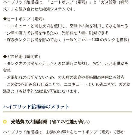
ハイブリッド給湯器は、「ヒートポンプ（電気）」と「ガス給湯（瞬間
内窓リフォーム
式）」を組み合わせた給湯システムです。
◆ヒートポンプ（電気）
玄関ドアリフォーム
・エコキュートと同じ技術を使用し、空気中の熱を利用して水を温める
・少量の電力でお湯を作るため、光熱費を大幅に削減できる
防犯対策リフォーム
・貯湯タンクにお湯を貯めておく（一般的に75L～100Lのタンクを搭載）
遮熱対策リフォーム
◆ガス給湯（瞬間式）
・タンク内のお湯が不足したときに瞬時に加熱し、安定したお湯供給を
内装リフォーム
実現
・お湯切れの心配がないため、大人数の家庭や長時間の使用にも対応
・この2つを組み合わせることで、エコキュートよりも省エネで、ガス給
バリアフリーリフォーム
湯器よりも効率的な給湯が可能になります。
熱中症対策リフォームの基礎知識｜住宅・倉庫・施設での暑
ハイブリッド給湯器のメリット
さ対策
光熱費の大幅削減（省エネ性能が高い）
施工エリアから探す｜地域別リフォーム実績紹介
ハイブリッド給湯器は、お湯の約80％をヒートポンプ（電気）で沸か