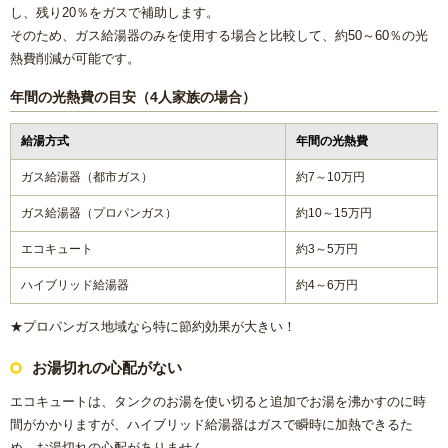
浴室乾燥機の交換・後付け
し、残り20％をガスで補助します。
そのため、ガス給湯器のみを使用する場合と比較して、約50～60％の光
熱費削減が可能です。
レンジフード（換気扇）リフォーム
年間の光熱費の目安（4人家族の場合）
ビルトイン食洗機交換リフォーム
給湯方式
年間の光熱費
ガス給湯器
ガス給湯器（都市ガス）
約7～10万円
ガス給湯器（プロパンガス）
約10～15万円
エコジョーズ
エコキュート
約3～5万円
電気温水器
ハイブリッド給湯器
約4～6万円
エコキュート
★プロパンガス地域なら特に節約効果が大きい！
お湯切れの心配がない
トイレ
エコキュートは、タンクのお湯を使い切ると追加でお湯を沸かすのに時
システムキッチン
間がかかりますが、ハイブリッド給湯器はガスで瞬時に加熱できるた
め、お湯切れの心配がありません。