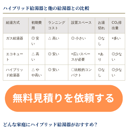
ハイブリッド給湯器と他の給湯器との比較
【数量限定3台】大特価キッチン
給湯方式
初期費
ランニング
設置スペース
お湯
CO₂排
【数量限定3台】大特価トイレ
用
コスト
切れ
出量
ガス給湯器
◎ 安
△ 高い
◎ 小さい
◎な
×多い
激安！プチリフォーム
い
し
エコキュー
△ 高
◎ 安い
×広いスペー
×あ
◎少な
会社概要
ト
い
スが必要
り
い
ハイブリッ
△ や
◎ 安い
〇比較的コン
◎な
◎少な
キャンペーン商品
ド給湯器
や高い
パクト
し
い
福岡でリフォーム協力業者を募集しています！
福岡市リフォーム補助金情報｜2025年住宅省エネキャンペー
ン対応
NEWS & TOPICS
どんな家庭にハイブリッド給湯器がおすすめ？