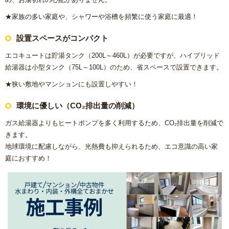
浴室(風呂)
★家族の多い家庭や、シャワーや浴槽を頻繁に使う家庭に最適！
設置スペースがコンパクト
屋根リフォーム
エコキュートは貯湯タンク（200L～460L）が必要ですが、ハイブリッド
給湯器は小型タンク（75L～100L）のため、省スペースで設置できます。
洗面化粧台
★狭い敷地やマンションにも設置しやすい！
ＩＨ・ガスコンロ
環境に優しい（CO₂排出量の削減）
ガス給湯器/エコジョーズ・電気温水器/エコキュート
ガス給湯器よりもヒートポンプを多く利用するため、CO₂排出量を削減で
きます。
地球環境に配慮しながら、光熱費も抑えられるため、エコ意識の高い家
床の張り替え
庭におすすめ！
クロス（壁紙）張り替えリフォーム
【リフォーム】よくあるご質問
失敗したくない！リフォームで後悔しないための業者の選び