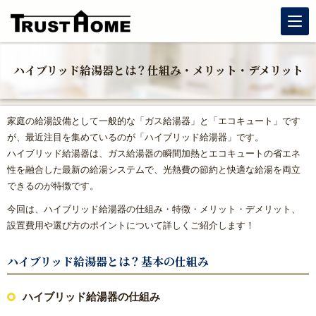
リノベーション
ハイブリッド給湯器とは？仕組み・メリット・デメリット
玄関リフォーム
家庭の給湯設備として一般的な「ガス給湯器」と「エコキュート」です
水まわりリフォーム
が、最近注目を集めているのが「ハイブリッド給湯器」です。
ハイブリッド給湯器は、ガス給湯器の瞬間加熱とエコキュートの省エネ
性を融合した最新の給湯システムで、光熱費の節約と快適な給湯を両立
戸建住宅リフォーム
できるのが特徴です。
マンションリフォーム
今回は、ハイブリッド給湯器の仕組み・特徴・メリット・デメリット、
設置費用や選び方のポイントについて詳しくご紹介します！
福岡リフォーム補助金情報｜2026年住宅省エネキャンペーン
対応
ハイブリッド給湯器とは？基本の仕組み
窓リフォーム（内窓・窓交換・断熱窓）
ハイブリッド給湯器の仕組み