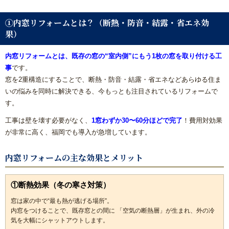
①内窓リフォームとは？（断熱・防音・結露・省エネ効
果）
内窓リフォームとは、既存の窓の“室内側”にもう1枚の窓を取り付ける工
事
です。
窓を2重構造にすることで、断熱・防音・結露・省エネなどあらゆる住ま
いの悩みを同時に解決できる、今もっとも注目されているリフォームで
す。
工事は壁を壊す必要がなく、
1窓わずか30〜60分ほどで完了
！費用対効果
が非常に高く、福岡でも導入が急増しています。
内窓リフォームの主な効果とメリット
①断熱効果（冬の寒さ対策）
窓は家の中で“最も熱が逃げる場所”。
内窓をつけることで、既存窓との間に 「空気の断熱層」が生まれ、外の冷
気を大幅にシャットアウトします。