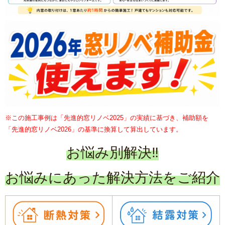
内窓リフォーム
玄関ドアリフォーム
防犯対策リフォーム
遮熱対策リフォーム
内装リフォーム
※この施工事例は「先進的窓リノベ2025」の実績に基づき、補助額を
「先進的窓リノベ2026」の基準に換算して算出しています。
バリアフリーリフォーム
お悩み別解決‼
熱中症対策リフォームの基礎知識｜住宅・倉庫・施設での暑
お悩みにあった解決方法をご紹介
さ対策
施工エリアから探す｜地域別リフォーム実績紹介