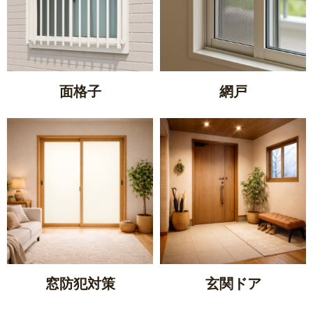
面格子
網戸
窓防犯対策
玄関ドア