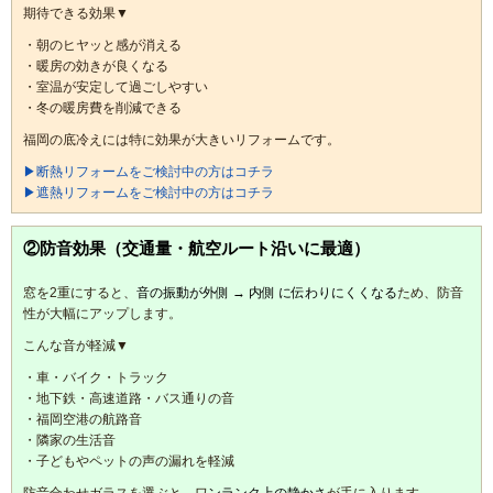
期待できる効果▼
・朝のヒヤッと感が消える
・暖房の効きが良くなる
・室温が安定して過ごしやすい
・冬の暖房費を削減できる
福岡の底冷えには特に効果が大きいリフォームです。
▶断熱リフォームをご検討中の方はコチラ
▶遮熱リフォームをご検討中の方はコチラ
②防音効果（交通量・航空ルート沿いに最適）
窓を2重にすると、
音の振動が外側 → 内側 に伝わりにくくなる
ため、防音
性が大幅にアップします。
こんな音が軽減▼
・車・バイク・トラック
・地下鉄・高速道路・バス通りの音
・福岡空港の航路音
・隣家の生活音
・子どもやペットの声の漏れを軽減
防音合わせガラスを選ぶと、ワ
ンランク上の静かさ
が手に入ります。