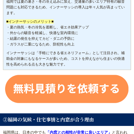
福岡では夏の暑さ・冬の冷え込みに加え、交通量の多いエリア特有の騒音
問題にも対応できるため、インナーサッシの導入は年々人気が高まってい
ます。
■インナーサッシのメリット■
・夏の熱気・冬の冷気を遮断し、省エネ効果アップ
・外からの騒音を軽減し、快適な室内環境に
・結露の発生を抑えてカビ・ダニの予防に
・ガラスが二重になるため、防犯性も向上
インナーサッシは「手軽にできる省エネリフォーム」として注目され、補
助金の対象にもなるケースが多いため、コストを抑えながら住まいの快適
性を高められる点も大きな魅力です。
②福岡の気候・住宅事情と内窓が合う理由
福岡県は、日本の中でも
「内窓との相性が非常に良いエリア」
と言われ