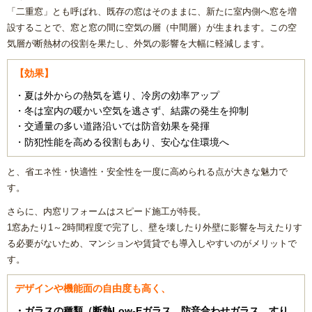
「二重窓」とも呼ばれ、既存の窓はそのままに、新たに室内側へ窓を増
設することで、窓と窓の間に空気の層（中間層）が生まれます。この空
気層が断熱材の役割を果たし、外気の影響を大幅に軽減します。
【効果】
・夏は外からの熱気を遮り、冷房の効率アップ
・冬は室内の暖かい空気を逃さず、結露の発生を抑制
・交通量の多い道路沿いでは防音効果を発揮
・防犯性能を高める役割もあり、安心な住環境へ
と、省エネ性・快適性・安全性を一度に高められる点が大きな魅力で
す。
さらに、内窓リフォームはスピード施工が特長。
1窓あたり1～2時間程度で完了し、壁を壊したり外壁に影響を与えたりす
る必要がないため、マンションや賃貸でも導入しやすいのがメリットで
す。
デザインや機能面の自由度も高く、
・ガラスの種類（断熱Low-Eガラス、防音合わせガラス、すり