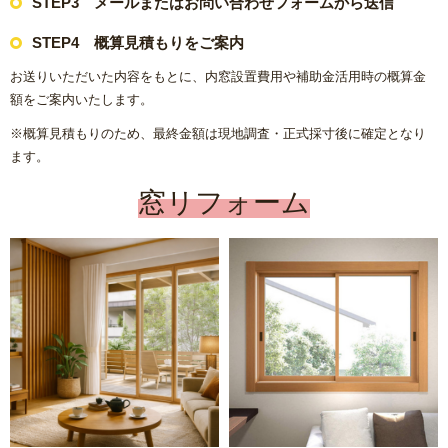
STEP3 メールまたはお問い合わせフォームから送信
【数量限定3台】大特価キッチン
STEP4 概算見積もりをご案内
お送りいただいた内容をもとに、内窓設置費用や補助金活用時の概算金
【数量限定3台】大特価トイレ
額をご案内いたします。
※概算見積もりのため、最終金額は現地調査・正式採寸後に確定となり
激安！プチリフォーム
ます。
会社概要
窓リフォーム
キャンペーン商品
福岡でリフォーム協力業者を募集しています！
福岡市リフォーム補助金情報｜2025年住宅省エネキャンペー
ン対応
NEWS & TOPICS