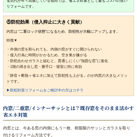
電気代が年々高騰している福岡では、
省エネ対策として最もコスパの良い
リフォーム
です。
⑤防犯効果（侵入抑止に大きく貢献）
内窓は
“二重ロック状態”になるため、防犯性が大幅にアップします。
特徴▼
・外側の窓を割られても、内側の窓がすぐに開けられない
・侵入行為に時間がかかるため、空き巣が嫌がる
・防犯合わせガラスと組むと、貫通しにくい“強固な窓”に進化
・1階の掃き出し窓・勝手口・寝室に特に有効
「静音＋断熱＋省エネに加えて防犯性も上がる」のが内窓の大きなメリッ
トです。
▶防犯対策リフォームをご検討中の方はコチラ
内窓/二重窓/インナーサッシとは？既存窓をそのまま活かす
省エネ対策
内窓とは、今ある窓の内側にもう一枚、樹脂製のサッシとガラスを取り
付けるリフォーム方法です。