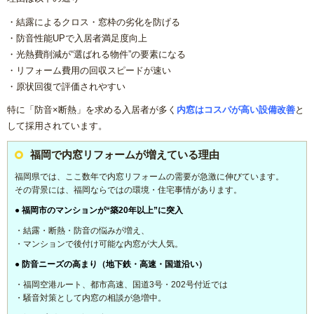
・結露によるクロス・窓枠の劣化を防げる
・防音性能UPで入居者満足度向上
・光熱費削減が“選ばれる物件”の要素になる
・リフォーム費用の回収スピードが速い
・原状回復で評価されやすい
特に「防音×断熱」を求める入居者が多く
内窓はコスパが高い設備改善
と
して採用されています。
福岡で内窓リフォームが増えている理由
福岡県では、ここ数年で内窓リフォームの需要が急激に伸びています。
その背景には、福岡ならではの環境・住宅事情があります。
● 福岡市のマンションが“築20年以上”に突入
・結露・断熱・防音の悩みが増え、
・マンションで後付け可能な内窓が大人気。
● 防音ニーズの高まり（地下鉄・高速・国道沿い）
・福岡空港ルート、都市高速、国道3号・202号付近では
・騒音対策として内窓の相談が急増中。