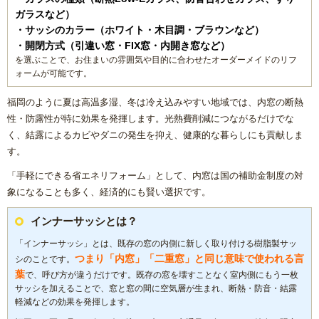
ガラスなど）
・サッシのカラー（ホワイト・木目調・ブラウンなど）
・開閉方式（引違い窓・FIX窓・内開き窓など）
を選ぶことで、お住まいの雰囲気や目的に合わせたオーダーメイドのリフ
ォームが可能です。
福岡のように夏は高温多湿、冬は冷え込みやすい地域では、内窓の断熱
性・防露性が特に効果を発揮します。光熱費削減につながるだけでな
く、結露によるカビやダニの発生を抑え、健康的な暮らしにも貢献しま
す。
「手軽にできる省エネリフォーム」として、内窓は国の補助金制度の対
象になることも多く、経済的にも賢い選択です。
インナーサッシとは？
「インナーサッシ」とは、既存の窓の内側に新しく取り付ける樹脂製サッ
つまり「内窓」「二重窓」と同じ意味で使われる言
シのことです。
葉
で、呼び方が違うだけです。既存の窓を壊すことなく室内側にもう一枚
サッシを加えることで、窓と窓の間に空気層が生まれ、断熱・防音・結露
軽減などの効果を発揮します。