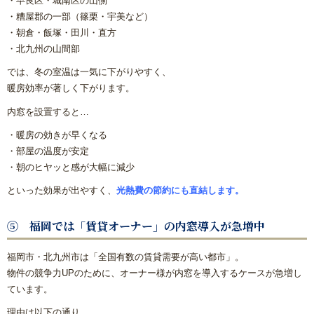
・早良区・城南区の山側
・糟屋郡の一部（篠栗・宇美など）
・朝倉・飯塚・田川・直方
・北九州の山間部
では、冬の室温は一気に下がりやすく、
暖房効率が著しく下がります。
内窓を設置すると…
・暖房の効きが早くなる
・部屋の温度が安定
・朝のヒヤッと感が大幅に減少
といった効果が出やすく、
光熱費の節約にも直結します。
⑤ 福岡では「賃貸オーナー」の内窓導入が急増中
福岡市・北九州市は「全国有数の賃貸需要が高い都市」。
物件の競争力UPのために、オーナー様が内窓を導入するケースが急増し
ています。
理由は以下の通り