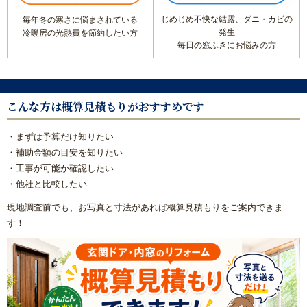
浴室乾燥機の交換・後付け
じめじめ不快な結露、ダニ・カビの
毎年冬の寒さに悩まされている
発生
冷暖房の光熱費を節約したい方
レンジフード（換気扇）リフォーム
毎日の窓ふきにお悩みの方
ビルトイン食洗機交換リフォーム
こんな方は概算見積もりがおすすめです
ガス給湯器
・まずは予算だけ知りたい
エコジョーズ
・補助金額の目安を知りたい
・工事が可能か確認したい
電気温水器
・他社と比較したい
現地調査前でも、お写真と寸法があれば概算見積もりをご案内できま
エコキュート
す！
トイレ
システムキッチン