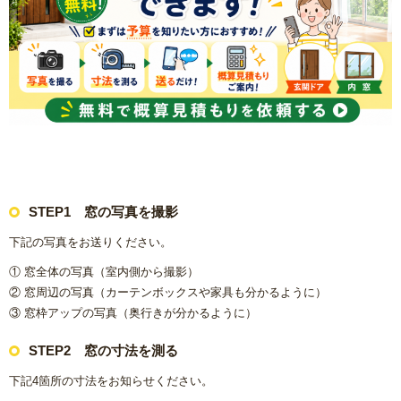
浴室(風呂)
屋根リフォーム
洗面化粧台
ＩＨ・ガスコンロ
STEP1 窓の写真を撮影
ガス給湯器/エコジョーズ・電気温水器/エコキュート
下記の写真をお送りください。
床の張り替え
① 窓全体の写真（室内側から撮影）
② 窓周辺の写真（カーテンボックスや家具も分かるように）
クロス（壁紙）張り替えリフォーム
③ 窓枠アップの写真（奥行きが分かるように）
STEP2 窓の寸法を測る
【リフォーム】よくあるご質問
下記4箇所の寸法をお知らせください。
失敗したくない！リフォームで後悔しないための業者の選び