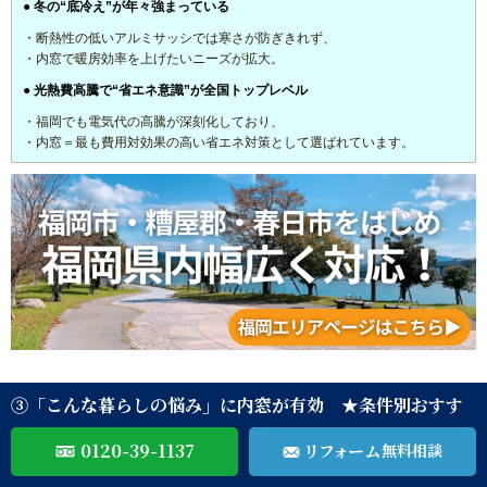
● 冬の“底冷え”が年々強まっている
・断熱性の低いアルミサッシでは寒さが防ぎきれず、
・内窓で暖房効率を上げたいニーズが拡大。
● 光熱費高騰で“省エネ意識”が全国トップレベル
・福岡でも電気代の高騰が深刻化しており、
・内窓＝最も費用対効果の高い省エネ対策として選ばれています。
③「こんな暮らしの悩み」に内窓が有効 ★条件別おすす
め用途
0120-39-1137
リフォーム
無料相談
窓のお悩み、こんな症状ありませんか？