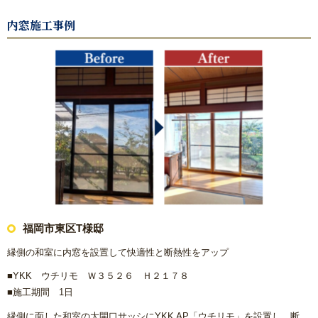
内窓施工事例
福岡市東区T様邸
縁側の和室に内窓を設置して快適性と断熱性をアップ
■YKK ウチリモ Ｗ３５２６ Ｈ２１７８
■施工期間 1日
縁側に面した和室の大開口サッシにYKK AP「ウチリモ」を設置し、断