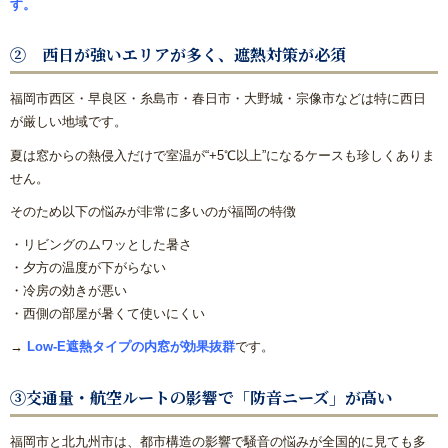
す。
② 西日が強いエリアが多く、遮熱対策が必須
福岡市西区・早良区・糸島市・春日市・大野城・宗像市などは特に西日
が厳しい地域です。
夏は窓からの熱侵入だけで室温が“+5℃以上”になるケースも珍しくありま
せん。
そのため以下の悩みが非常に多いのが福岡の特徴
・リビングのムワッとした暑さ
・夕方の温度が下がらない
・冷房の効きが悪い
・西側の部屋が暑くて使いにくい
→
Low-E遮熱タイプの内窓が効果抜群
です。
③交通量・航空ルートの影響で「防音ニーズ」が高い
福岡市と北九州市は、都市構造の影響で騒音の悩みが全国的に見ても多