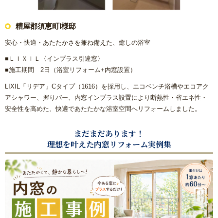
糟屋郡須恵町I様邸
安心・快適・あたたかさを兼ね備えた、癒しの浴室
■
ＬＩＸＩＬ〈インプラス引違窓〉
■施工期間 2日（浴室リフォーム+内窓設置）
LIXIL「リデア」Cタイプ（1616）を採用し、エコベンチ浴槽やエコアク
アシャワー、握りバー、内窓インプラス設置により断熱性・省エネ性・
安全性を高めた、快適であたたかな浴室空間へリフォームしました。
まだまだあります！
理想を叶えた内窓リフォーム実例集