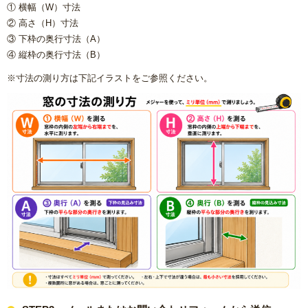
① 横幅（W）寸法
方
② 高さ（H）寸法
③ 下枠の奥行寸法（A）
リフォームで意外に高額になる理由と費用を抑える具体策
④ 縦枠の奥行寸法（B）
※寸法の測り方は下記イラストをご参照ください。
水まわり機器人気リフォームメーカー
水まわりリフォーム 人気ランキング
概算見積もり
当社こだわりの施工
ご相談から施工完了の流れ
【マンション向け】大特価セット
【戸建て向け】大特価セット