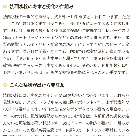
洗面水栓の寿命と劣化の仕組み
洗面水栓の一般的な寿命は、約10年〜15年程度といわれています。ただ
し、この年数はあくまで目安であり、使用状況によって大きく前後しま
す。例えば、家族人数が多く使用頻度が高いご家庭では、レバーや内部
部品（カートリッジ・パッキンなど）の摩耗が早く進みます。また、水
質の影響（カルキ・サビ・配管内の汚れ）によっても劣化スピードは変
わります。見た目に問題がなくても、内部では確実に消耗が進んでいる
ため、「まだ使えるから大丈夫」と思っていても、ある日突然水漏れや
破損が発生するケースも少なくありません。そのため、使用年数が10年
を超えたあたりからは、計画的な交換を視野に入れることが重要です。
こんな症状が出たら要注意
洗面水栓には、劣化のサインとなる症状がいくつかあります。これらを
見逃さないことが、トラブルを未然に防ぐポイントです。まず代表的な
のが「水漏れ」です。蛇口の先端からポタポタと水が落ちる場合や、レ
バーの付け根、配管接続部から水がにじむ場合は、内部部品の劣化が進
んでいる可能性が高い状態です。次に「レバーの動きが重い」「引っか
かる」といった症状も要注意です。内部のカートリッジが摩耗している