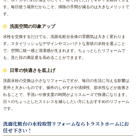
方
す。毎日使う場所だからこそ、掃除の手間が減るのは大きなメリットで
す。
リフォームで意外に高額になる理由と費用を抑える具体策
洗面空間の印象アップ
水まわり機器人気リフォームメーカー
水栓を交換するだけでも、洗面化粧台全体の雰囲気は大きく変わりま
す。スタイリッシュなデザインやコンパクトな形状の水栓を選ぶこと
で、空間に統一感と清潔感が生まれます。ちょっとしたリフォームで
水まわりリフォーム 人気ランキング
も、見た目の満足度を高めることができます。
概算見積もり
日常の快適さを底上げ
洗面水栓の交換は小さなリフォームですが、毎日の生活に与える影響は
当社こだわりの施工
意外と大きいものです。操作のしやすさや清掃性、節水性などが改善さ
れることで、手洗いや身支度の時間がよりスムーズで快適になります。
ご相談から施工完了の流れ
日々のちょっとしたストレスを減らしたい方にもおすすめのリフォーム
です。
【マンション向け】大特価セット
洗面化粧台の水栓取替リフォームならトラストホームにお
任せ下さい！
【戸建て向け】大特価セット