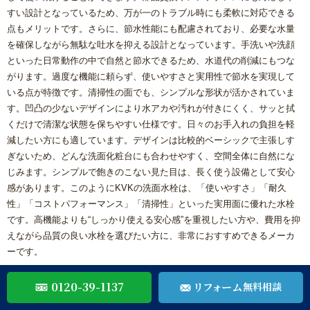
すい設計となっているため、万が一のトラブル時にも柔軟に対応できる
点もメリットです。さらに、節水性能にも配慮されており、必要な水量
を確保しながら無駄な吐水を抑える設計となっています。手洗いや洗顔
といった日常動作の中で自然と節水できるため、水道代の削減にもつな
がります。過度な機能に頼らず、使いやすさと実用性で節水を実現して
いる点が特徴です。清掃性の面でも、シンプルな形状が活かされていま
す。凹凸の少ないデザインにより水アカや汚れが付きにくく、サッと拭
くだけで清潔な状態を保ちやすい仕様です。日々のお手入れの負担を軽
減したい方にも適しています。デザインは比較的ベーシックで主張しす
ぎないため、どんな洗面化粧台にも合わせやすく、空間全体に自然にな
じみます。シンプルで飽きのこない見た目は、長く使う設備として安心
感があります。このようにKVKの洗面水栓は、「使いやすさ」「耐久
性」「コストパフォーマンス」「清掃性」といった実用面に優れた水栓
です。高機能よりも“しっかり使える安心感”を重視したい方や、費用を抑
えながら品質の良い水栓を選びたい方に、非常におすすめできるメーカ
ーです。
0120-39-1137
リフォーム
無料相談
トラストホーム福岡の施工事例と対応実績