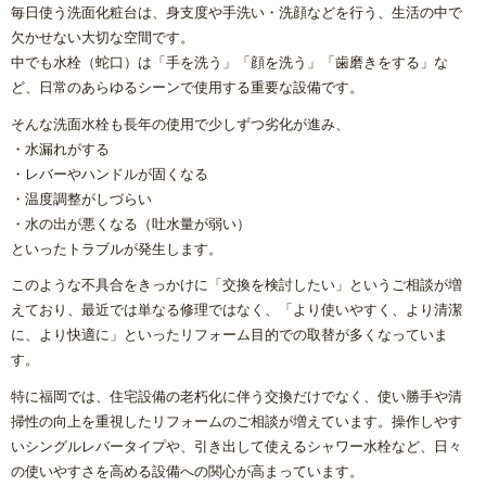
毎日使う洗面化粧台は、身支度や手洗い・洗顔などを行う、生活の中で
内窓リフォーム
欠かせない大切な空間です。
中でも水栓（蛇口）は「手を洗う」「顔を洗う」「歯磨きをする」な
玄関ドアリフォーム
ど、日常のあらゆるシーンで使用する重要な設備です。
そんな洗面水栓も長年の使用で少しずつ劣化が進み、
防犯対策リフォーム
・水漏れがする
・レバーやハンドルが固くなる
遮熱対策リフォーム
・温度調整がしづらい
・水の出が悪くなる（吐水量が弱い）
内装リフォーム
といったトラブルが発生します。
このような不具合をきっかけに「交換を検討したい」というご相談が増
バリアフリーリフォーム
えており、最近では単なる修理ではなく、「より使いやすく、より清潔
に、より快適に」といったリフォーム目的での取替が多くなっていま
す。
熱中症対策リフォームの基礎知識｜住宅・倉庫・施設での暑
さ対策
特に福岡では、住宅設備の老朽化に伴う交換だけでなく、使い勝手や清
掃性の向上を重視したリフォームのご相談が増えています。操作しやす
施工エリアから探す｜地域別リフォーム実績紹介
いシングルレバータイプや、引き出して使えるシャワー水栓など、日々
の使いやすさを高める設備への関心が高まっています。