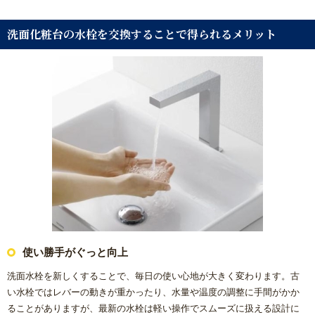
浴室乾燥機の交換・後付け
洗面化粧台の水栓を交換することで得られるメリット
レンジフード（換気扇）リフォーム
ビルトイン食洗機交換リフォーム
ガス給湯器
エコジョーズ
電気温水器
エコキュート
使い勝手がぐっと向上
トイレ
洗面水栓を新しくすることで、毎日の使い心地が大きく変わります。古
い水栓ではレバーの動きが重かったり、水量や温度の調整に手間がかか
システムキッチン
ることがありますが、最新の水栓は軽い操作でスムーズに扱える設計に