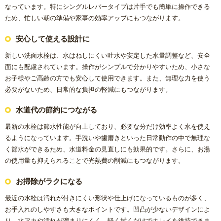
なっています。特にシングルレバータイプは片手でも簡単に操作できる
浴室(風呂)
ため、忙しい朝の準備や家事の効率アップにもつながります。
安心して使える設計に
屋根リフォーム
新しい洗面水栓は、水はねしにくい吐水や安定した水量調整など、安全
洗面化粧台
面にも配慮されています。操作がシンプルで分かりやすいため、小さな
お子様やご高齢の方でも安心して使用できます。また、無理な力を使う
必要がないため、日常的な負担の軽減にもつながります。
ＩＨ・ガスコンロ
水道代の節約につながる
ガス給湯器/エコジョーズ・電気温水器/エコキュート
最新の水栓は節水性能が向上しており、必要な分だけ効率よく水を使え
るようになっています。手洗いや歯磨きといった日常動作の中で無理な
床の張り替え
く節水ができるため、水道料金の見直しにも効果的です。さらに、お湯
の使用量も抑えられることで光熱費の削減にもつながります。
クロス（壁紙）張り替えリフォーム
お掃除がラクになる
【リフォーム】よくあるご質問
最近の水栓は汚れが付きにくい形状や仕上げになっているものが多く、
お手入れのしやすさも大きなポイントです。凹凸が少ないデザインによ
失敗したくない！リフォームで後悔しないための業者の選び
り、水アカや汚れが溜まりにくく、軽く拭くだけでキレイを維持できま