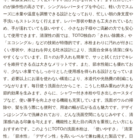
のが操作性の高さです。シングルレバータイプを中心に、軽い力でスム
ーズに水量や温度を調整できる設計となっており、忙しい朝の身支度や
手洗いもストレスなく行えます。レバー形状や動きも工夫されているた
め、手が濡れていても扱いやすく、小さなお子様やご高齢の方でも安心
して使用できます。清潔性の面では、TOTO独自の「きれい除菌水」や
「エコシングル」などの技術が特徴的です。水栓まわりに汚れが付きに
くい形状や、水はねを抑える吐水設計により、洗面台全体を清潔に保ち
やすくなっています。日々のお手入れも簡単で、サッと拭くだけでキレ
イを維持できる点は大きなメリットです。また、節水性能にも優れてお
り、少ない水量でもしっかりとした使用感を得られる設計となっていま
す。必要以上にお湯を使わない構造により、水道代や光熱費の削減にも
つながります。毎日使う洗面台だからこそ、こうした積み重ねが大きな
節約効果を生みます。さらに、シャワー付き水栓や引き出しホースタイ
プなど、使い勝手を向上させる機能も充実しています。洗面ボウルの掃
除や、髪を洗う際にも便利で、用途の幅が広がる点も魅力です。デザイ
ンはシンプルで洗練されており、どんな洗面空間にもなじみやすく、清
潔感のある印象を与えます。機能性と見た目の両方を重視したい方にも
おすすめです。このようにTOTOの洗面水栓は、「使いやすさ」「清潔
性」「節水性」「デザイン性」を高いレベルで兼ね備えた製品です。日