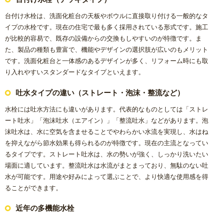
台付け水栓は、洗面化粧台の天板やボウルに直接取り付ける一般的なタ
イプの水栓です。現在の住宅で最も多く採用されている形式です。施工
が比較的容易で、既存の設備からの交換もしやすいのが特徴です。ま
た、製品の種類も豊富で、機能やデザインの選択肢が広いのもメリット
です。洗面化粧台と一体感のあるデザインが多く、リフォーム時にも取
り入れやすいスタンダードなタイプといえます。
吐水タイプの違い（ストレート・泡沫・整流など）
水栓には吐水方法にも違いがあります。代表的なものとしては「ストレ
ート吐水」「泡沫吐水（エアイン）」「整流吐水」などがあります。泡
沫吐水は、水に空気を含ませることでやわらかい水流を実現し、水はね
を抑えながら節水効果も得られるのが特徴です。現在の主流となってい
るタイプです。ストレート吐水は、水の勢いが強く、しっかり洗いたい
場面に適しています。整流吐水は水流がまとまっており、無駄のない吐
水が可能です。用途や好みによって選ぶことで、より快適な使用感を得
ることができます。
近年の多機能水栓