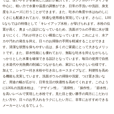
では、使いやすさを重視した設計が魅力です。シングルレバータイプを
中心に、軽い力で水量や温度の調整ができ、日常の手洗いや洗顔、身支
度をスムーズに行うことができます。また、吐水の角度や水はねのしに
くさにも配慮されており、快適な使用感を実現しています。さらに、LIXI
Lならではの特徴として「キレイアップ水栓」が挙げられます。水栓の位
置が高く、奥まった設計になっているため、洗面ボウルの手前に水が溜
まりにくく、汚れが付きにくい構造になっています。これにより、水ア
カや汚れの発生を抑え、日々のお掃除の手間を軽減することができま
す。清潔な状態を保ちやすい点は、多くのご家庭にとって大きなメリッ
トです。また、節水性能にも優れており、無駄な吐水を抑えながらもし
っかりとした水量を確保できる設計となっています。毎日の使用で自然
と水道代や光熱費の削減につながるため、家計にもやさしい仕様です。
加えて、シャワー付き水栓や引き出しホースタイプなど、利便性を高め
る機能も充実しています。洗面ボウルの掃除や洗髪、つけ置き洗いな
ど、用途の幅が広がり、日常生活の快適性を高めてくれます。このよう
にLIXILの洗面水栓は、「デザイン性」「清掃性」「操作性」「節水性」
を高いレベルで実現した水栓です。見た目と使い勝手の両方にこだわり
たい方や、日々のお手入れをラクにしたい方に、非常におすすめできる
メーカーといえるでしょう。