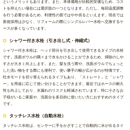
というメリットもあります。また、本体価格が比較的安価なため、コス
トを抑えたい場合には選択肢の一つとなります。ただし、毎回温度調整
を行う必要があるため、利便性の面ではやや劣るといえます。現在では
新規採用は少なく、リフォームの際にシングルレバー水栓へ交換するケ
ースが多くなっています。
シャワー付き水栓（引き出し式・伸縮式）
シャワー付き水栓は、ヘッド部分を引き出して使用できるタイプの水栓
です。洗面ボウルの隅々まで水をかけることができるため、掃除のしや
すさが大きく向上します。また、髪を洗う際や、洗面ボウルでちょっと
した洗い物をする際にも便利で、使い勝手の幅が広がるのが特徴です。
吐水モードを切り替えられるタイプもあり、「ストレート」と「シャワ
ー」を用途に応じて使い分けることができます。最近ではホースの耐久
性も向上しており、水漏れのリスクも軽減されています。特に小さなお
子様がいるご家庭や、洗面台を多目的に使いたい方におすすめのタイプ
です。
タッチレス水栓（自動水栓）
タッチレス水栓は、センサーに手をかざすことで自動的に水が出るタイ