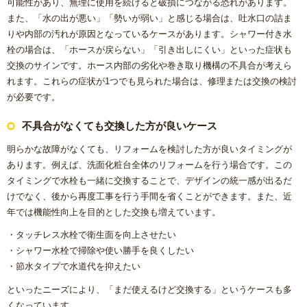
可能性があり、無理に使用を続けると破損につながる恐れがあります。
また、「水の出が悪い」「勢いが弱い」と感じる場合は、吐水口の詰ま
りや内部の汚れが原因となっているケースがあります。シャワー付き水
栓の場合は、「ホースが戻らない」「引き出しにくい」といった症状も
交換のサインです。ホース内部の劣化や巻き取り機構の不具合が考えら
れます。これらの症状が1つでも見られた場合は、修理または交換の検討
が必要です。
不具合がなくても交換した方が良いケース
明らかな故障がなくても、リフォームを検討した方が良いタイミングが
あります。例えば、洗面化粧台全体のリフォームを行う場合です。この
タイミングで水栓も一緒に交換することで、デザインの統一感が出るだ
けでなく、後から再度工事を行う手間を省くことができます。また、近
年では機能性向上を目的とした交換も増えています。
・タッチレス水栓で衛生面を向上させたい
・シャワー水栓で掃除や使い勝手を良くしたい
・節水タイプで水道代を抑えたい
といったニーズにより、「まだ使えるけど交換する」というケースも多
くなっています。