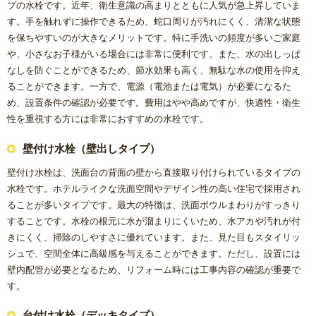
プの水栓です。近年、衛生意識の高まりとともに人気が急上昇していま
す。手を触れずに操作できるため、蛇口周りが汚れにくく、清潔な状態
を保ちやすいのが大きなメリットです。特に手洗いの頻度が多いご家庭
や、小さなお子様がいる場合には非常に便利です。また、水の出しっぱ
なしを防ぐことができるため、節水効果も高く、無駄な水の使用を抑え
ることができます。一方で、電源（電池または電気）が必要になるた
め、設置条件の確認が必要です。費用はやや高めですが、快適性・衛生
性を重視する方には非常におすすめの水栓です。
壁付け水栓（壁出しタイプ）
壁付け水栓は、洗面台の背面の壁から直接取り付けられているタイプの
水栓です。ホテルライクな洗面空間やデザイン性の高い住宅で採用され
ることが多いタイプです。最大の特徴は、洗面ボウルまわりがすっきり
することです。水栓の根元に水が溜まりにくいため、水アカや汚れが付
きにくく、掃除のしやすさに優れています。また、見た目もスタイリッ
シュで、空間全体に高級感を与えることができます。ただし、設置には
壁内配管が必要となるため、リフォーム時には工事内容の確認が重要で
す。
台付け水栓（デッキタイプ）