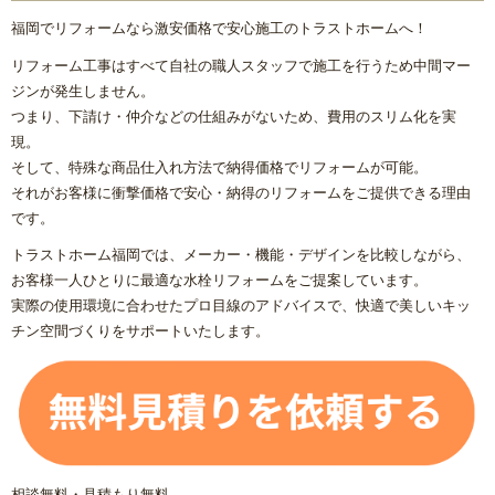
福岡でリフォームなら激安価格で安心施工のトラストホームへ！
【数量限定3台】大特価キッチン
リフォーム工事はすべて自社の職人スタッフで施工を行うため中間マー
ジンが発生しません。
【数量限定3台】大特価トイレ
つまり、下請け・仲介などの仕組みがないため、費用のスリム化を実
現。
激安！プチリフォーム
そして、特殊な商品仕入れ方法で納得価格でリフォームが可能。
それがお客様に衝撃価格で安心・納得のリフォームをご提供できる理由
会社概要
です。
トラストホーム福岡では、メーカー・機能・デザインを比較しながら、
キャンペーン商品
お客様一人ひとりに最適な水栓リフォームをご提案しています。
実際の使用環境に合わせたプロ目線のアドバイスで、快適で美しいキッ
福岡でリフォーム協力業者を募集しています！
チン空間づくりをサポートいたします。
福岡市リフォーム補助金情報｜2025年住宅省エネキャンペー
ン対応
NEWS & TOPICS
相談無料・見積もり無料