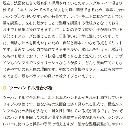
現在、洗面化粧台で最も多く採用されているのがシングルレバー混合水
栓です。1本のレバーで水量と温度を同時に調整できるため、非常に操作
がシンプルで使いやすいのが特長です。レバーを上下に動かすことで水
量を調整し、左右に動かすことで温度を調整する仕組みとなっており、
片手でも簡単に操作できます。忙しい朝の身支度時や、手が濡れている
状態でもスムーズに扱えるため、日常使いに非常に適しています。ま
た、無駄な吐水を抑えやすいため、自然と節水につながる点もメリット
です。最近では軽い力で操作できるモデルや、水はねを抑える吐水設計
のものも増えており、より快適に使用できるよう進化しています。デザ
インもシンプルでスタイリッシュなものが多く、どんな洗面空間にもな
じみやすいのも人気の理由です。初めての交換やリフォームにもおすす
めできる、最もバランスの良い水栓タイプといえます。
ツーハンドル混合水栓
ツーハンドル混合水栓は、水とお湯のハンドルがそれぞれ独立している
タイプの水栓です。昔ながらの洗面台に多く見られる形式で、構造がシ
ンプルなため故障が少なく、耐久性に優れている点が特徴です。それぞ
れのハンドルを回して水量と温度を調整する必要があるため、シングル
レバーに比べると操作の手間は増えますが、細かな温度調整がしやすい