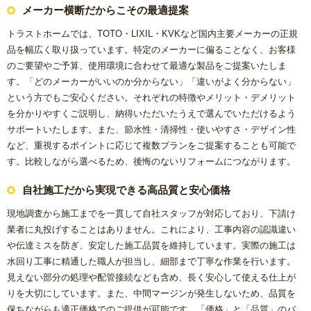
メーカー横断だからこその最適提案
トラストホームでは、TOTO・LIXIL・KVKなど国内主要メーカーの正規
品を幅広く取り扱っています。特定のメーカーに偏ることなく、お客様
のご要望やご予算、使用環境に合わせて最適な製品をご提案いたしま
す。「どのメーカーがいいのか分からない」「違いがよく分からない」
という方でもご安心ください。それぞれの特徴やメリット・デメリット
を分かりやすくご説明し、納得いただいたうえで選んでいただけるよう
サポートいたします。また、節水性・清掃性・使いやすさ・デザイン性
など、重視するポイントに応じて複数プランをご提案することも可能で
す。比較しながら選べるため、後悔のないリフォームにつながります。
自社施工だから実現できる高品質と安心価格
現地調査から施工までを一貫して自社スタッフが対応しており、下請け
業者に丸投げすることはありません。これにより、工事内容の認識違い
や伝達ミスを防ぎ、安定した施工品質を維持しています。実際の施工は
水回り工事に精通した職人が担当し、細部まで丁寧な作業を行います。
見えない部分の処理や配管接続なども含め、長く安心して使える仕上が
りを大切にしています。また、中間マージンが発生しないため、品質を
保ちながらも適正価格でのご提供が可能です。「価格」と「品質」のバ