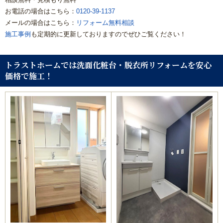
お電話の場合はこちら：
0120-39-1137
リフォームコラム
メールの場合はこちら：
リフォーム無料相談
施工事例
も定期的に更新しておりますのでぜひご覧ください！
施工事例
トラストホームでは洗面化粧台・脱衣所リフォームを安心
CONTACT
価格で施工！