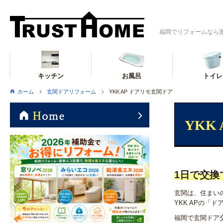
福岡でリフォームなら
キッチン
お風呂
トイレ
ホーム
玄関ドアリフォーム
YKK AP ドアリモ玄関ドア
YKK
1日で交換
玄関は、住まい
YKK AP
の「ド
福岡で玄関ドア