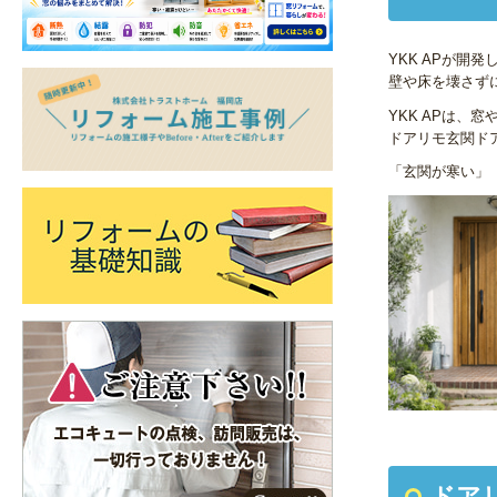
YKK AP
が開発
壁や床を壊さず
YKK APは、
ドアリモ玄関ド
「玄関が寒い」
ドア