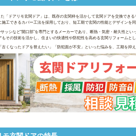
した「ドアリモ玄関ドア」は、既存の玄関枠を活かして玄関ドアを交換できる
に施工できるカバー工法を採用しており、短工期で玄関の性能とデザインを同
窓やサッシなど“開口部”を専門とするメーカーであり、断熱・気密・耐久性と
アもその技術を活かし、住まいの快適性や防犯性を高める玄関リフォームとし
「古くなったドアを替えたい」「防犯面が不安」といった悩みを、工期を抑え
リモ玄関ドアの特長