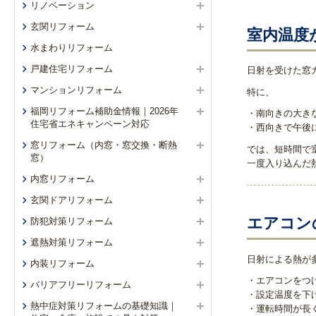
リノベーション
玄関リフォーム
室内温度
水まわりリフォーム
戸建住宅リフォーム
日射を受けた窓
マンションリフォーム
特に、
福岡リフォーム補助金情報｜2026年
・南向きの大き
住宅省エネキャンペーン対応
・西向きで午後
窓リフォーム（内窓・窓交換・断熱
では、短時間で
窓）
一度入り込んだ
内窓リフォーム
玄関ドアリフォーム
エアコン
防犯対策リフォーム
遮熱対策リフォーム
日射による熱が
内装リフォーム
・エアコンをつ
バリアフリーリフォーム
・設定温度を下
熱中症対策リフォームの基礎知識｜
・運転時間が長