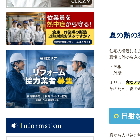
夏の熱の
住宅の構造にも
夏場に外から入
・屋根
・外壁
よりも、
窓など
そのため、夏の
日射
窓から入り込む