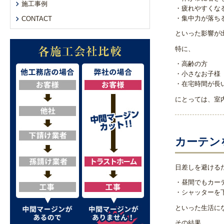
施工事例
・疲れやすくな
・集中力が落ち
CONTACT
といった影響が
特に、
・高齢の方
・小さなお子様
・在宅時間が長
にとっては、室
カーテン
日差しを避ける
・昼間でもカー
・シャッターを
といった生活に
その結果、