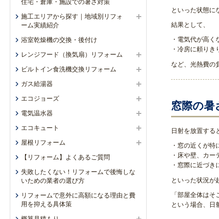
住宅・倉庫・施設での暑さ対策
といった状態に
施工エリアから探す｜地域別リフォ
結果として、
ーム実績紹介
・電気代が高く
浴室乾燥機の交換・後付け
・冷房に頼りき
レンジフード（換気扇）リフォーム
など、光熱費の
ビルトイン食洗機交換リフォーム
ガス給湯器
エコジョーズ
窓際の暑
電気温水器
エコキュート
日射を放置する
屋根リフォーム
・窓の近くが特
・床や壁、カー
【リフォーム】よくあるご質問
・窓際に近づき
失敗したくない！リフォームで後悔しな
といった状況が
いための業者の選び方
「部屋全体はそ
リフォームで意外に高額になる理由と費
用を抑える具体策
という場合、日
概算見積もり