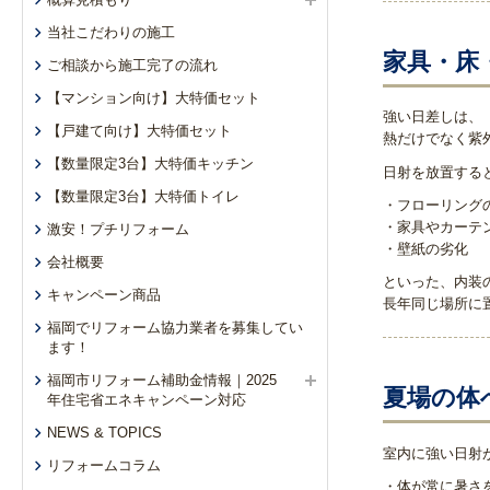
当社こだわりの施工
家具・床
ご相談から施工完了の流れ
【マンション向け】大特価セット
強い日差しは、
【戸建て向け】大特価セット
熱だけでなく紫
【数量限定3台】大特価キッチン
日射を放置する
【数量限定3台】大特価トイレ
・フローリング
・家具やカーテ
激安！プチリフォーム
・壁紙の劣化
会社概要
といった、内装
キャンペーン商品
長年同じ場所に
福岡でリフォーム協力業者を募集してい
ます！
福岡市リフォーム補助金情報｜2025
夏場の体
年住宅省エネキャンペーン対応
NEWS & TOPICS
室内に強い日射
リフォームコラム
・体が常に暑さ