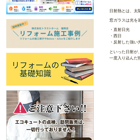
日射熱とは、太
窓ガラスは光を
・直射日光
・西日
・反射した強い
といった日射が
一度入り込んだ