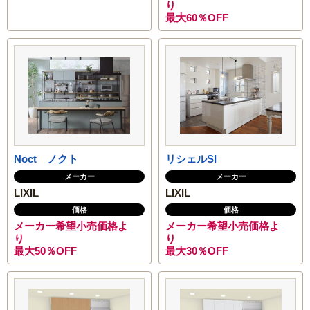
り
内窓リフォーム
最大60％OFF
玄関ドアリフォーム
防犯対策リフォーム
遮熱対策リフォーム
内装リフォーム
Noct ノクト
リシェルSI
メーカー
メーカー
LIXIL
LIXIL
バリアフリーリフォーム
価格
価格
メーカー希望小売価格よ
メーカー希望小売価格よ
熱中症対策リフォームの基礎知識｜住宅・倉庫・施設での暑
り
り
さ対策
最大50％OFF
最大30％OFF
施工エリアから探す｜地域別リフォーム実績紹介