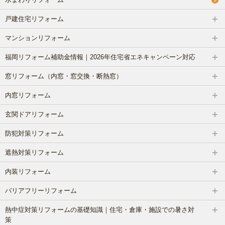
浴室(風呂)
戸建住宅リフォーム
マンションリフォーム
屋根リフォーム
福岡リフォーム補助金情報｜2026年住宅省エネキャンペーン対応
洗面化粧台
窓リフォーム（内窓・窓交換・断熱窓）
ＩＨ・ガスコンロ
内窓リフォーム
玄関ドアリフォーム
ガス給湯器/エコジョーズ・電気温水器/エコキュート
防犯対策リフォーム
床の張り替え
遮熱対策リフォーム
クロス（壁紙）張り替えリフォーム
内装リフォーム
バリアフリーリフォーム
【リフォーム】よくあるご質問
熱中症対策リフォームの基礎知識｜住宅・倉庫・施設での暑さ対
策
失敗したくない！リフォームで後悔しないための業者の選び