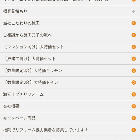
概算見積もり
【数量限定3台】大特価キッチン
当社こだわりの施工
【数量限定3台】大特価トイレ
ご相談から施工完了の流れ
激安！プチリフォーム
【マンション向け】大特価セット
【戸建て向け】大特価セット
会社概要
【数量限定3台】大特価キッチン
キャンペーン商品
【数量限定3台】大特価トイレ
福岡でリフォーム協力業者を募集しています！
激安！プチリフォーム
会社概要
福岡市リフォーム補助金情報｜2025年住宅省エネキャンペー
ン対応
キャンペーン商品
福岡でリフォーム協力業者を募集しています！
NEWS & TOPICS