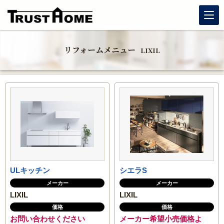
リノベーション
リフォームメニュー
LIXIL
玄関リフォーム
水まわりリフォーム
戸建住宅リフォーム
マンションリフォーム
ULキッチン
シエラS
福岡リフォーム補助金情報｜2026年住宅省エネキャンペーン
対応
メーカー
メーカー
LIXIL
LIXIL
価格
価格
窓リフォーム（内窓・窓交換・断熱窓）
お問い合わせください
メーカー希望小売価格よ