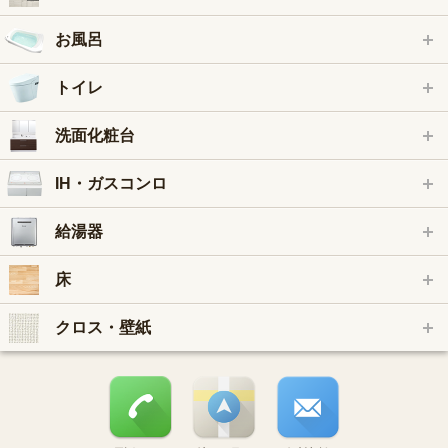
お風呂
トイレ
洗面化粧台
IH・ガスコンロ
給湯器
床
クロス・壁紙