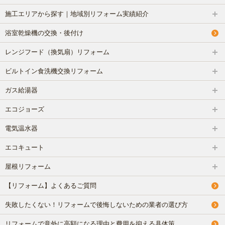
方
施工エリアから探す｜地域別リフォーム実績紹介
浴室乾燥機の交換・後付け
リフォームで意外に高額になる理由と費用を抑える具体策
レンジフード（換気扇）リフォーム
水まわり機器人気リフォームメーカー
ビルトイン食洗機交換リフォーム
水まわりリフォーム 人気ランキング
ガス給湯器
エコジョーズ
概算見積もり
電気温水器
当社こだわりの施工
エコキュート
ご相談から施工完了の流れ
屋根リフォーム
【リフォーム】よくあるご質問
【マンション向け】大特価セット
失敗したくない！リフォームで後悔しないための業者の選び方
【戸建て向け】大特価セット
リフォームで意外に高額になる理由と費用を抑える具体策