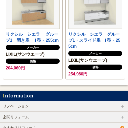
浴室乾燥機の交換・後付け
レンジフード（換気扇）リフォーム
ビルトイン食洗機交換リフォーム
リクシル シエラ グルー
リクシル シエラ グルー
プ1 開き扉 I 型・255cm
プ1・スライド扉 I 型・25
5cm
ガス給湯器
メーカー
LIXIL(サンウエーブ)
メーカー
LIXIL(サンウエーブ)
価格
エコジョーズ
204,060円
価格
254,980円
電気温水器
エコキュート
Information
リノベーション
トイレ
玄関リフォーム
システムキッチン
水まわりリフォーム