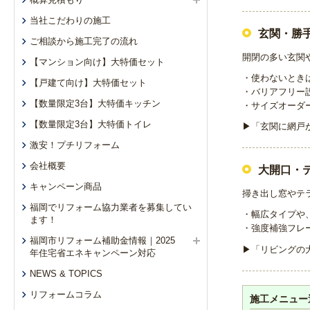
当社こだわりの施工
玄関・勝
ご相談から施工完了の流れ
開閉の多い玄関
【マンション向け】大特価セット
・使わないとき
【戸建て向け】大特価セット
・バリアフリー
【数量限定3台】大特価キッチン
・サイズオーダ
【数量限定3台】大特価トイレ
▶「玄関に網戸
激安！プチリフォーム
会社概要
大開口・
キャンペーン商品
掃き出し窓やテ
福岡でリフォーム協力業者を募集してい
・幅広タイプや
ます！
・強度補強フレ
福岡市リフォーム補助金情報｜2025
▶「リビングの
年住宅省エネキャンペーン対応
NEWS & TOPICS
リフォームコラム
施工メニュー