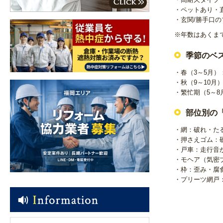
・ペットあり・
・玄関/勝手口の
※年数はあくま
季節のベ
・春（3～5月
・秋（9～10
・繁忙期（5～
部位別の
・網：破れ・た
・押さえゴム：
・戸車：走行音
・モヘア（気密
・枠：歪み・腐
・プリーツ網戸