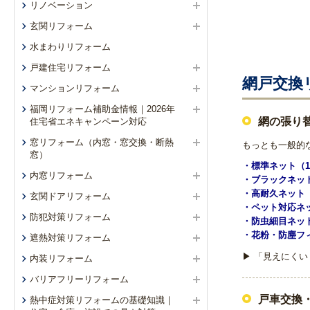
リノベーション
玄関リフォーム
水まわりリフォーム
戸建住宅リフォーム
網戸交換
マンションリフォーム
福岡リフォーム補助金情報｜2026年
網の張り
住宅省エネキャンペーン対応
窓リフォーム（内窓・窓交換・断熱
もっとも一般的
窓）
・標準ネット（1
内窓リフォーム
・ブラックネッ
・高耐久ネット
玄関ドアリフォーム
・ペット対応ネ
防犯対策リフォーム
・防虫細目ネット
・花粉・防塵フ
遮熱対策リフォーム
▶ 「見えにく
内装リフォーム
バリアフリーリフォーム
戸車交換
熱中症対策リフォームの基礎知識｜