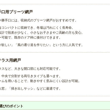
手口用プリーツ網戸
や勝手口には、収納式のプリーツ網戸がおすすめです。
はコンパクトに収納でき、冬場は汚れにくく長寿命。
設計で段差が少なく、小さなお子さまやご高齢の方も安心。
ー可能で、既存のドア枠に後付けできます。
が欲しい」「風の通り道を作りたい」という方に人気です。
テラス用網戸
ラスなど、大きな開口部にも対応可能です。
、中央で分割する両引きタイプも選べます。
ームを用いることで、動きやすく歪みにくい設計が可能。
大窓」「掃き出しサッシ」などに最適です。
選びのポイント