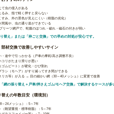
えて虫の侵入がある
たるみ、指で軽く押すと戻らない
くすみ、外の景色が見えにくい（樹脂の劣化）
き間風や、虫の通り道ができている
のプリーツ網戸で、蛇腹のほつれ・破れ・磁石の付きが弱い
り替え」または「枠ごと交換」での早めの対処が安心です。
・部材交換で改善しやすいサイン
い・途中で引っかかる（戸車の摩耗/高さ調整不良）
ホコリがたまり滑りが悪い
（ゴムビート）が硬化・ひび割れ
ブラシ（モヘア）がすり減ってすき間ができる
リカ等）が入る → 目の細かい網（30～40メッシュ）に変更で改善
「網の張り替え＋戸車/押さえゴム/モヘア交換」で解決するケースが多
り替えの年数目安（環境別）
8～24メッシュ）：5～7年
ト（眺望重視・標準樹脂）：5～7年
グラスファイバー等）：7～10年