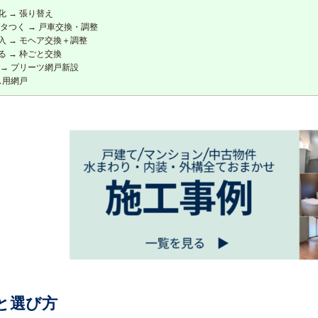
 → 張り替え
タつく → 戸車交換・調整
入 → モヘア交換＋調整
 → 枠ごと交換
 → プリーツ網戸新設
ス用網戸
と選び方