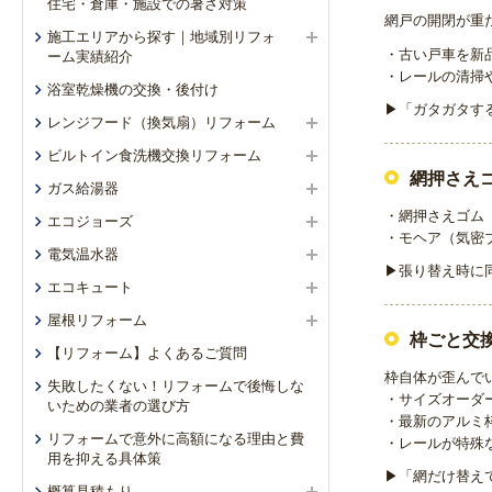
住宅・倉庫・施設での暑さ対策
網戸の開閉が重
施工エリアから探す｜地域別リフォ
・古い戸車を新
ーム実績紹介
・レールの清掃
浴室乾燥機の交換・後付け
▶「ガタガタす
レンジフード（換気扇）リフォーム
ビルトイン食洗機交換リフォーム
網押さえ
ガス給湯器
・網押さえゴム
エコジョーズ
・モヘア（気密
電気温水器
▶張り替え時に
エコキュート
屋根リフォーム
枠ごと交
【リフォーム】よくあるご質問
枠自体が歪んで
失敗したくない！リフォームで後悔しな
・サイズオーダ
いための業者の選び方
・最新のアルミ
リフォームで意外に高額になる理由と費
・レールが特殊
用を抑える具体策
▶「網だけ替え
概算見積もり