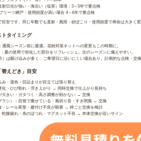
直射日光が強い・海沿い（塩害）環境：3～5年で要点検
プリーツ網戸：使用頻度が高い場合 4～6年で要点検
で目安です。同じ年数でも直射・風雨・砂ぼこり・使用頻度で寿命は大きく変
ストタイミング
）：通風シーズン前に最適。花粉対策ネットへの変更もこの時期に。
月）：夏の使用で劣化した部分をリフレッシュ。次のシーズンに備えやすい。
8月）は駆け込みが多く、ご希望日に沿いにくい場合あり。計画的な点検・交
「替えどき」目安
るみ・退色・目詰まりが目立てば張り替え
硬化・ひび割れ・浮き上がり → 同時交換で仕上がり長持ち
が大きい・ガタつく・高さ調整が効かない → 交換
ブラシ）：目視で痩せている・風切り音・すき間風 → 交換
食・レール変形・建付け不良が顕著 → 枠ごと交換を検討
：蛇腹破れ・糸のほつれ・マグネット不良 → 本体交換が近いサイン