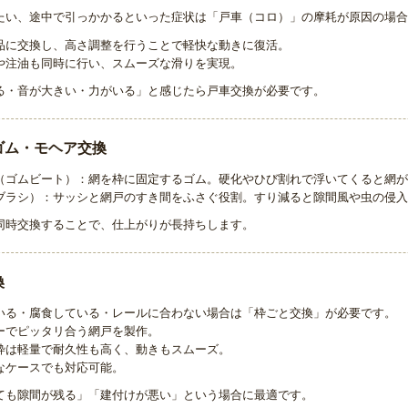
たい、途中で引っかかるといった症状は「戸車（コロ）」の摩耗が原因の場合
品に交換し、高さ調整を行うことで軽快な動きに復活。
や注油も同時に行い、スムーズな滑りを実現。
る・音が大きい・力がいる」と感じたら戸車交換が必要です。
ゴム・モヘア交換
（ゴムビート）：網を枠に固定するゴム。硬化やひび割れで浮いてくると網が
ブラシ）：サッシと網戸のすき間をふさぐ役割。すり減ると隙間風や虫の侵入
同時交換することで、仕上がりが長持ちします。
換
いる・腐食している・レールに合わない場合は「枠ごと交換」が必要です。
ーでピッタリ合う網戸を製作。
枠は軽量で耐久性も高く、動きもスムーズ。
なケースでも対応可能。
ても隙間が残る」「建付けが悪い」という場合に最適です。