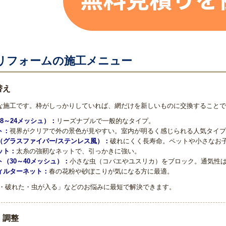
リフォームの施工メニュー
替え
な施工です。枠がしっかりしていれば、網だけを新しいものに交換することで
8～24メッシュ）：
リーズナブルで一般的なタイプ。
ト：
視界がクリアで外の景色が見やすい。室内が明るく感じられる人気タイプ
（グラスファイバー/ステンレス風）：
破れにくく長寿命。ペットや小さなお
ット：
太糸の強靭なネットで、引っかきに強い。
（30～40メッシュ）：
小さな虫（コバエやユスリカ）をブロック。通気性
ィルターネット：
春の花粉や砂ぼこりが気になる方に最適。
い・破れた・虫が入る」などのお悩みに最短で解決できます。
・調整