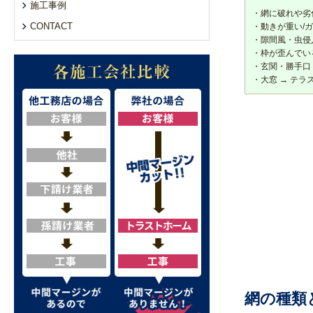
施工事例
・網に破れや劣化
CONTACT
・動きが重い/ガ
・隙間風・虫侵
・枠が歪んでいる
・玄関・勝手口
・大窓 → テラ
網の種類