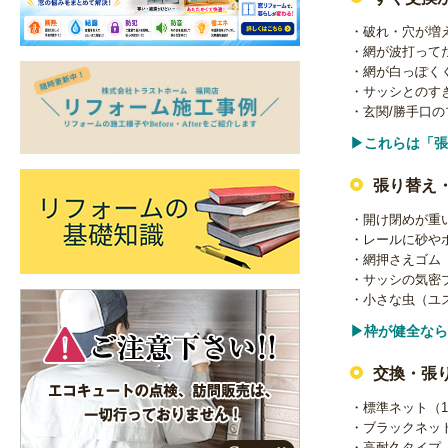
・破れ・穴が増
・網が波打って
・網が白っぽく
・サッシとのす
・玄関/勝手口
▶これらは「張
張り替え
・開け閉めが重
・レールに砂や
・網押さえゴム
・サッシの気密
・小さな虫（ユス
▶枠が健全なら
交換・張
・標準ネット（1
・ブラックネッ
・高耐久タイプ（