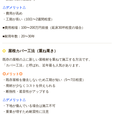
△デメリット△
・費用が高め
・工期が長い（10日〜2週間程度）
■費用相場：100〜200万円前後（延床30坪程度の場合）
■耐用年数：20〜30年
屋根カバー工法（重ね葺き）
既存の屋根の上に新しい屋根材を重ねて施工する方法です。
「カバー工法」と呼ばれ、近年最も人気があります。
◎メリット◎
・既存屋根を撤去しないため工期が短い（5〜7日程度）
・廃材が少なくコストを抑えられる
・断熱性・遮音性がアップする
△デメリット△
・下地が傷んでいる場合は施工不可
・重量が増すため耐震性に注意