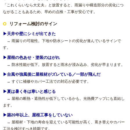
「これくらいなら大丈夫」と放置すると、雨漏りや構造部分の劣化につ
浴室(風呂)
ながることもあるため、早めの点検・工事が安心です。
屋根リフォーム
リフォーム検討のサイン
▶天井や壁にシミが出てきた
洗面化粧台
→ 雨漏りの可能性。下地や防水シートの劣化が進んでいるサインで
す。
ＩＨ・ガスコンロ
▶屋根の色あせ・塗装のはがれ
→ 防水性能が低下。放置すると雨水が浸み込み、劣化が早まります。
ガス給湯器/エコジョーズ・電気温水器/エコキュート
▶台風や強風後に屋根材がズレている／一部が飛んだ
→ すぐに補修やカバー工法での対応が必要です。
床の張り替え
▶夏は暑く冬は寒いと感じる
→ 屋根の断熱・遮熱性が低下しているかも。光熱費アップにも直結し
クロス（壁紙）張り替えリフォーム
ます。
【リフォーム】よくあるご質問
▶築20年以上、屋根工事をしていない
→ 屋根材・下地の寿命を迎えている可能性が高く、葺き替えやカバー
工法を検討すべき時期です。
失敗したくない！リフォームで後悔しないための業者の選び