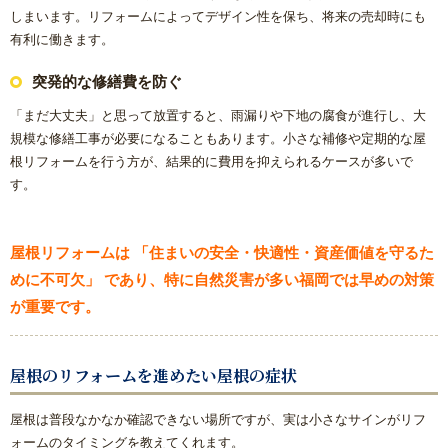
浴室乾燥機の交換・後付け
しまいます。リフォームによってデザイン性を保ち、将来の売却時にも
有利に働きます。
レンジフード（換気扇）リフォーム
突発的な修繕費を防ぐ
ビルトイン食洗機交換リフォーム
「まだ大丈夫」と思って放置すると、雨漏りや下地の腐食が進行し、大
規模な修繕工事が必要になることもあります。小さな補修や定期的な屋
根リフォームを行う方が、結果的に費用を抑えられるケースが多いで
ガス給湯器
す。
エコジョーズ
屋根リフォームは 「住まいの安全・快適性・資産価値を守るた
電気温水器
めに不可欠」 であり、特に自然災害が多い福岡では早めの対策
が重要です。
エコキュート
屋根のリフォームを進めたい屋根の症状
トイレ
屋根は普段なかなか確認できない場所ですが、実は小さなサインがリフ
システムキッチン
ォームのタイミングを教えてくれます。