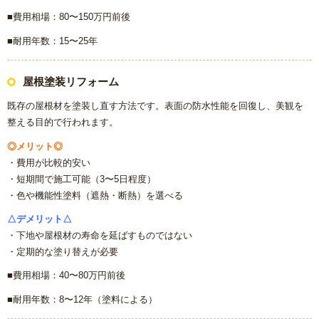
■費用相場：80〜150万円前後
■耐用年数：15〜25年
屋根塗装リフォーム
既存の屋根材を塗装し直す方法です。表面の防水性能を回復し、美観を
整える目的で行われます。
◎メリット◎
・費用が比較的安い
・短期間で施工可能（3〜5日程度）
・色や機能性塗料（遮熱・断熱）を選べる
△デメリット△
・下地や屋根材の寿命を延ばすものではない
・定期的な塗り替えが必要
■費用相場：40〜80万円前後
■耐用年数：8〜12年（塗料による）