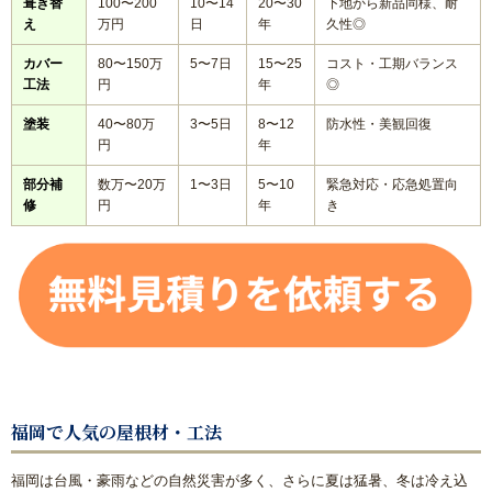
葺き替
100〜200
10〜14
20〜30
下地から新品同様、耐
え
万円
日
年
久性◎
カバー
80〜150万
5〜7日
15〜25
コスト・工期バランス
工法
円
年
◎
塗装
40〜80万
3〜5日
8〜12
防水性・美観回復
円
年
部分補
数万〜20万
1〜3日
5〜10
緊急対応・応急処置向
修
円
年
き
福岡で人気の屋根材・工法
福岡は台風・豪雨などの自然災害が多く、さらに夏は猛暑、冬は冷え込