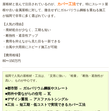
カバー工法
屋根材と並んで注目されているのが、
です。特にスレート屋
根や古い金属屋根に対して、撤去せずにガルバリウム鋼板を重ねる施工
が福岡で非常に多く選ばれています。
【人気の理由】
・廃材処分が少なく、工期も短い
・断熱性・遮音性アップ
・費用を抑えながら見た目を一新できる
・台風や大雨前にスピード施工が可能
【費用相場】
80〜150万円
福岡で人気の屋根材・工法は、「災害に強い」「軽量」「断熱・遮熱性が
高い」 ものが中心です。
■都市部 → ガルバリウム鋼板やスレート
■郊外や昔ながらの住宅 → 瓦
■デザイン重視 → アスファルトシングル
■工法 → 短工期・低コストで実現できるカバー工法