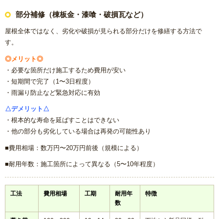
部分補修（棟板金・漆喰・破損瓦など）
屋根全体ではなく、劣化や破損が見られる部分だけを修繕する方法で
す。
◎メリット◎
・必要な箇所だけ施工するため費用が安い
・短期間で完了（1〜3日程度）
・雨漏り防止など緊急対応に有効
△デメリット△
・根本的な寿命を延ばすことはできない
・他の部分も劣化している場合は再発の可能性あり
■費用相場：数万円〜20万円前後（規模による）
■耐用年数：施工箇所によって異なる（5〜10年程度）
工法
費用相場
工期
耐用年
特徴
数