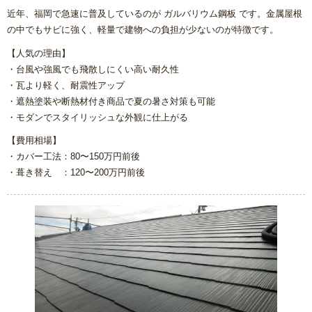
近年、福岡で急速に普及しているのが ガルバリウム鋼板 です。金属屋根
の中でもサビに強く、軽量で建物への負担が少ないのが特徴です。
【人気の理由】
・台風や強風でも飛散しにくい高い耐久性
・瓦より軽く、耐震性アップ
・遮熱塗装や断熱材付き商品で夏の暑さ対策も可能
・モダンでスタイリッシュな外観に仕上がる
【費用相場】
・カバー工法：80〜150万円前後
・葺き替え ：120〜200万円前後