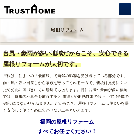
リノベーション
屋根リフォーム
玄関リフォーム
台風・豪雨が多い地域だからこそ、安心できる
水まわりリフォーム
屋根リフォームが大切です。
戸建住宅リフォーム
屋根は、住まいの「最前線」で自然の影響を受け続けている部分です。
雨・風・強い日差しから家族を守ってくれる一方で、普段は見えにくい
マンションリフォーム
ため劣化に気づきにくい場所でもあります。特に台風や豪雨が多い福岡
では、屋根の不具合を放置すると 雨漏りや断熱性能の低下、住宅全体の
福岡リフォーム補助金情報｜2026年住宅省エネキャンペーン
劣化 につながりかねません。だからこそ、屋根リフォームは住まいを長
対応
く安心して使うために欠かせない工事といえます。
福岡の屋根リフォーム
窓リフォーム（内窓・窓交換・断熱窓）
すべてお任せください！