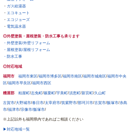
・
ガス給湯器
・
エコキュート
・
エコジョーズ
・
電気温水器
◎外壁塗装・屋根塗装・防水工事も承ります
・外壁塗装/外壁リフォーム
・屋根塗装/屋根リフォーム
・防水工事
◎対応地域
福岡市
福岡市東区
/
福岡市博多区
/
福岡市南区
/
福岡市城南区
/
福岡市中央
区
/
福岡市早良区
/
福岡市西区
糟屋郡
粕屋町
/
志免町
/
篠栗町
/
宇美町
/
須恵町
/
新宮町
/
久山町
古賀市
/
大野城市
/
春日市
/
太宰府市
/
筑紫野市
/
那珂川市
/
古賀市
/
飯塚市
/
糸島
市
/
福津市
/
宗像市/
飯塚市
/
※上記以外も福岡県内であればご相談ください
▶対応地域一覧