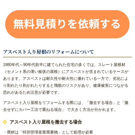
きこと
【数量限定3台】大特価キッチン
【数量限定3台】大特価トイレ
激安！プチリフォーム
アスベスト入り屋根のリフォームについて
会社概要
1980年代～90年代前半に建てられた住宅の多くでは、スレート屋根材
（セメント系の薄い板状の屋根）にアスベストが含まれているケースが
キャンペーン商品
あります。アスベストは耐久性や耐火性に優れている一方で、劣化によ
り割れたり剥がれたりすると飛散のリスクがあり、健康被害につながる
福岡でリフォーム協力業者を募集しています！
恐れがあるため注意が必要です。
アスベスト入り屋根をリフォームする際には、「撤去する場合」と「撤
福岡市リフォーム補助金情報｜2025年住宅省エネキャンペー
去せずにカバー工法で重ねる場合」 で大きく方法が分かれます。
ン対応
アスベスト入り屋根を撤去する場合
NEWS & TOPICS
・廃材は「特別管理産業廃棄物」として処理が必要