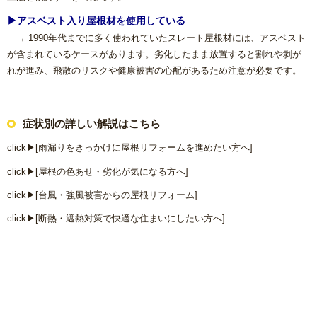
方
▶アスベスト入り屋根材を使用している
→ 1990年代までに多く使われていたスレート屋根材には、アスベスト
リフォームで意外に高額になる理由と費用を抑える具体策
が含まれているケースがあります。劣化したまま放置すると割れや剥が
れが進み、飛散のリスクや健康被害の心配があるため注意が必要です。
水まわり機器人気リフォームメーカー
水まわりリフォーム 人気ランキング
症状別の詳しい解説はこちら
click▶[雨漏りをきっかけに屋根リフォームを進めたい方へ]
概算見積もり
click▶[屋根の色あせ・劣化が気になる方へ]
click▶[台風・強風被害からの屋根リフォーム]
当社こだわりの施工
click▶[断熱・遮熱対策で快適な住まいにしたい方へ]
ご相談から施工完了の流れ
【マンション向け】大特価セット
▶屋根修理を進める前に知るべ
【戸建て向け】大特価セット