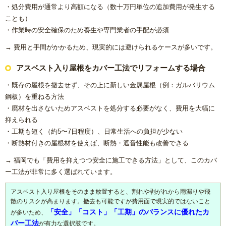
・処分費用が通常より高額になる（数十万円単位の追加費用が発生する
リフォームコラム
ことも）
・作業時の安全確保のため養生や専門業者の手配が必須
施工事例
→ 費用と手間がかかるため、現実的には避けられるケースが多いです。
CONTACT
アスベスト入り屋根をカバー工法でリフォームする場合
・既存の屋根を撤去せず、その上に新しい金属屋根（例：ガルバリウム
鋼板）を重ねる方法
・廃材を出さないためアスベストを処分する必要がなく、費用を大幅に
抑えられる
・工期も短く（約5〜7日程度）、日常生活への負担が少ない
・断熱材付きの屋根材を使えば、断熱・遮音性能も改善できる
→ 福岡でも「費用を抑えつつ安全に施工できる方法」として、このカバ
ー工法が非常に多く選ばれています。
アスベスト入り屋根をそのまま放置すると、割れや剥がれから雨漏りや飛
散のリスクが高まります。撤去も可能ですが費用面で現実的ではないこと
「安全」「コスト」「工期」のバランスに優れたカ
が多いため、
バー工法
が有力な選択肢です。