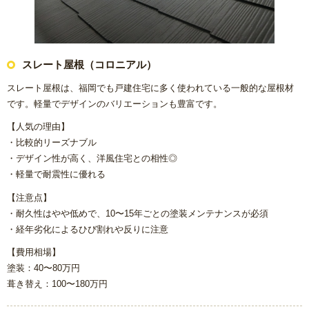
スレート屋根（コロニアル）
スレート屋根は、福岡でも戸建住宅に多く使われている一般的な屋根材
です。軽量でデザインのバリエーションも豊富です。
【人気の理由】
・比較的リーズナブル
・デザイン性が高く、洋風住宅との相性◎
・軽量で耐震性に優れる
【注意点】
・耐久性はやや低めで、10〜15年ごとの塗装メンテナンスが必須
・経年劣化によるひび割れや反りに注意
【費用相場】
塗装：40〜80万円
葺き替え：100〜180万円