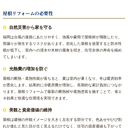
内窓リフォーム
屋根リフォームの必要性
玄関ドアリフォーム
自然災害から家を守る
防犯対策リフォーム
福岡は台風の進路にあたりやすく、強風や豪雨で屋根材が飛散したり、
雨漏りが発生するリスクがあります。劣化した屋根を放置すると防水性
能が低下し、室内への浸水や木材の腐食を招き、住宅全体の寿命を縮め
遮熱対策リフォーム
てしまいます。
内装リフォーム
光熱費の増加を防ぐ
屋根の断熱・遮熱性能が落ちると、夏は室内が暑くなり、冬は暖房効率
バリアフリーリフォーム
が悪化します。結果的に冷暖房費が増加し、長期的な家計負担につなが
ります。屋根リフォームで最新の断熱材や遮熱塗装を施すことで、省エ
熱中症対策リフォームの基礎知識｜住宅・倉庫・施設での暑
ネ効果と快適な住環境を実現できます。
さ対策
美観と資産価値の維持
施工エリアから探す｜地域別リフォーム実績紹介
屋根は建物の外観イメージを大きく左右する部分です。色あせやひび割
れが進むと見た目が古く見えるだけでなく、住宅の資産価値も下がって