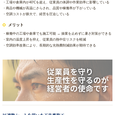
・工場や倉庫内が40℃を超え、従業員の体調や作業効率に影響している
方
・商品や機械が高温にさらされ、品質や稼働率が下がっている
・空調コストが膨大で、経営を圧迫している
リフォームで意外に高額になる理由と費用を抑える具体策
メリット
水まわり機器人気リフォームメーカー
・稼働中の工場や倉庫でも施工可能 → 操業を止めずに暑さ対策ができる
・室内の温度上昇を抑え、従業員の熱中症リスクを軽減
水まわりリフォーム 人気ランキング
・空調効率改善により、長期的な光熱費削減効果が期待できる
概算見積もり
当社こだわりの施工
ご相談から施工完了の流れ
【マンション向け】大特価セット
【戸建て向け】大特価セット