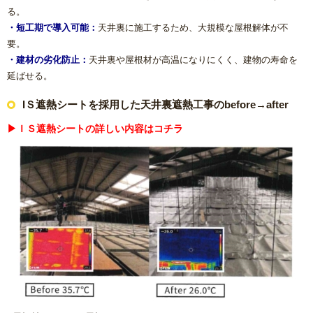
る。
内窓リフォーム
・短工期で導入可能：
天井裏に施工するため、大規模な屋根解体が不
要。
玄関ドアリフォーム
・建材の劣化防止：
天井裏や屋根材が高温になりにくく、建物の寿命を
延ばせる。
防犯対策リフォーム
IＳ遮熱シートを採用した天井裏遮熱工事のbefore→after
遮熱対策リフォーム
▶ＩＳ遮熱シートの詳しい内容はコチラ
内装リフォーム
バリアフリーリフォーム
熱中症対策リフォームの基礎知識｜住宅・倉庫・施設での暑
さ対策
施工エリアから探す｜地域別リフォーム実績紹介