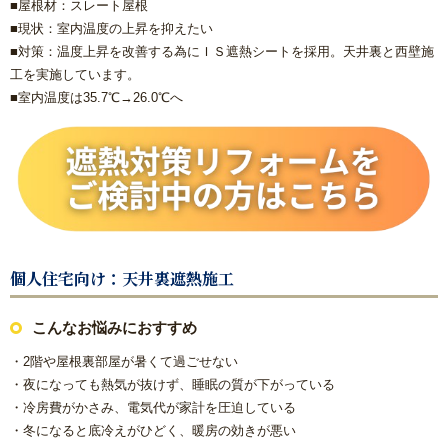
■屋根材：スレート屋根
浴室乾燥機の交換・後付け
■現状：室内温度の上昇を抑えたい
■対策：温度上昇を改善する為にＩＳ遮熱シートを採用。天井裏と西壁施
レンジフード（換気扇）リフォーム
工を実施しています。
■室内温度は35.7℃→26.0℃へ
ビルトイン食洗機交換リフォーム
ガス給湯器
エコジョーズ
電気温水器
個人住宅向け：天井裏遮熱施工
エコキュート
こんなお悩みにおすすめ
・2階や屋根裏部屋が暑くて過ごせない
トイレ
・夜になっても熱気が抜けず、睡眠の質が下がっている
・冷房費がかさみ、電気代が家計を圧迫している
システムキッチン
・冬になると底冷えがひどく、暖房の効きが悪い