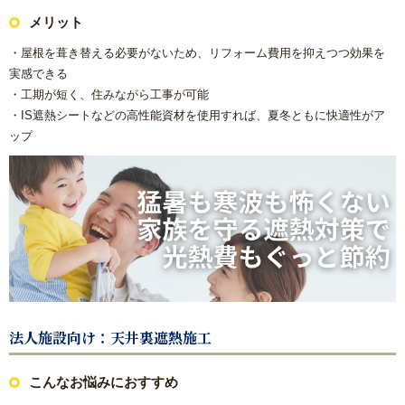
メリット
浴室(風呂)
・屋根を葺き替える必要がないため、リフォーム費用を抑えつつ効果を
屋根リフォーム
実感できる
・工期が短く、住みながら工事が可能
・IS遮熱シートなどの高性能資材を使用すれば、夏冬ともに快適性がア
洗面化粧台
ップ
ＩＨ・ガスコンロ
ガス給湯器/エコジョーズ・電気温水器/エコキュート
床の張り替え
クロス（壁紙）張り替えリフォーム
法人施設向け：天井裏遮熱施工
【リフォーム】よくあるご質問
こんなお悩みにおすすめ
失敗したくない！リフォームで後悔しないための業者の選び