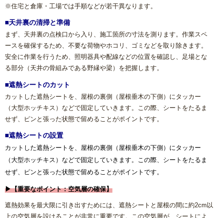
※住宅と倉庫・工場では手順などが若干異なります。
■天井裏の清掃と準備
まず、天井裏の点検口から入り、施工箇所の寸法を測ります。作業スペ
ースを確保するため、不要な荷物やホコリ、ゴミなどを取り除きます。
安全に作業を行うため、照明器具や配線などの位置を確認し、足場とな
る部分（天井の骨組みである野縁や梁）を把握します。
■遮熱シートのカット
カットした遮熱シートを、屋根の裏側（屋根垂木の下側）にタッカー
（大型ホッチキス）などで固定していきます。この際、シートをたるま
せず、ピンと張った状態で留めることがポイントです。
■遮熱シートの設置
カットした遮熱シートを、屋根の裏側（屋根垂木の下側）にタッカー
（大型ホッチキス）などで固定していきます。この際、シートをたるま
せず、ピンと張った状態で留めることがポイントです。
▶【重要なポイント：空気層の確保】
遮熱効果を最大限に引き出すためには、遮熱シートと屋根の間に約2cm以
上の空気層を設けることが非常に重要です。この空気層が、シートによ