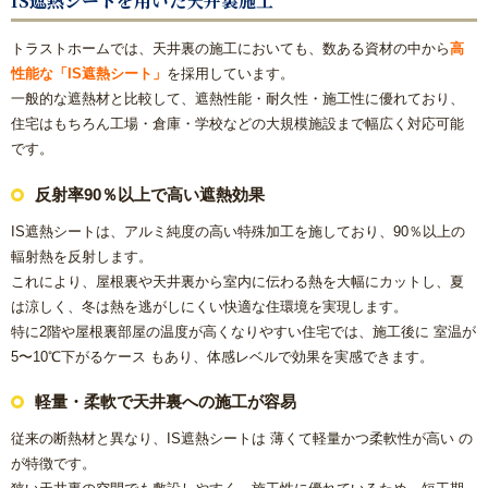
IS遮熱シートを用いた天井裏施工
【数量限定3台】大特価キッチン
トラストホームでは、天井裏の施工においても、数ある資材の中から
高
性能な「IS遮熱シート」
を採用しています。
【数量限定3台】大特価トイレ
一般的な遮熱材と比較して、遮熱性能・耐久性・施工性に優れており、
住宅はもちろん工場・倉庫・学校などの大規模施設まで幅広く対応可能
です。
激安！プチリフォーム
反射率90％以上で高い遮熱効果
会社概要
IS遮熱シートは、アルミ純度の高い特殊加工を施しており、90％以上の
輻射熱を反射します。
キャンペーン商品
これにより、屋根裏や天井裏から室内に伝わる熱を大幅にカットし、夏
は涼しく、冬は熱を逃がしにくい快適な住環境を実現します。
福岡でリフォーム協力業者を募集しています！
特に2階や屋根裏部屋の温度が高くなりやすい住宅では、施工後に 室温が
5〜10℃下がるケース もあり、体感レベルで効果を実感できます。
福岡市リフォーム補助金情報｜2025年住宅省エネキャンペー
軽量・柔軟で天井裏への施工が容易
ン対応
従来の断熱材と異なり、IS遮熱シートは 薄くて軽量かつ柔軟性が高い の
NEWS & TOPICS
が特徴です。