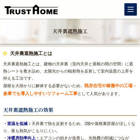
リノベーション
天井裏遮熱施工
玄関リフォーム
天井裏遮熱施工とは
水まわりリフォーム
天井裏遮熱施工とは、建物の天井裏（室内天井と屋根の間の空間）に遮
熱シートを敷き詰め、太陽光からの輻射熱を反射して室内温度の上昇を
戸建住宅リフォーム
抑える工法です。
既存住宅や稼働中の工場・
屋根を大掛かりに解体する必要がないため、
マンションリフォーム
倉庫でも導入しやすいリフォーム工事
として人気があります。
福岡リフォーム補助金情報｜2026年住宅省エネキャンペーン
天井裏遮熱施工の効果
対応
・室温を低減：
天井裏で熱を反射するため、2階や屋根裏部屋が涼しくな
窓リフォーム（内窓・窓交換・断熱窓）
り、夜も熱気がこもりにくい。
・冷暖房効率向上：
エアコンの効きが改善し、光熱費の削減につなが