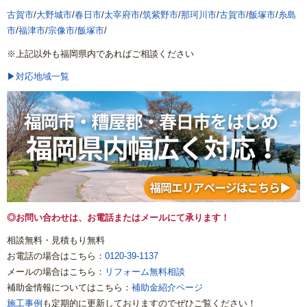
古賀市
/
大野城市
/
春日市
/
太宰府市
/
筑紫野市
/
那珂川市
/
古賀市
/
飯塚市
/
糸島
市
/
福津市
/
宗像市/
飯塚市
/
※上記以外も福岡県内であればご相談ください
▶対応地域一覧
◎お問い合わせは、お電話またはメールにて承ります！
相談無料・見積もり無料
お電話の場合はこちら：
0120-39-1137
メールの場合はこちら：
リフォーム無料相談
補助金情報についてはこちら：
補助金紹介ページ
施工事例
も定期的に更新しておりますのでぜひご覧ください！