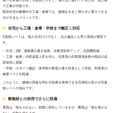
狭い天井裏の空間でも敷設しやすく、施工性に優れているため、短工期
で工事が可能です。
リフォームコラム
既存住宅や稼働中の工場・倉庫でも、建物を大きく壊さずに導入できる
点が大きなメリットです。
施工事例
住宅から工場・倉庫・学校まで幅広く対応
CONTACT
S遮熱シートは、個人住宅だけでなく、法人施設にも導入実績が豊富で
す。
・住宅：2階・屋根裏の暑さ改善、冷暖房効率アップ、光熱費削減
・工場・倉庫：内部温度上昇を抑え、従業員の作業環境改善や商品の品
質保持に貢献
・学校・スポーツ施設：体育館や教室の暑さ対策として有効、利用者の
健康リスクを軽減
このように、建物の用途を問わず効果を発揮できる汎用性の高さがIS遮
熱シートの強みです。
断熱材との併用でさらに快適
遮熱は「熱を入れない」効果に特化していますが、断熱は「熱を逃がさ