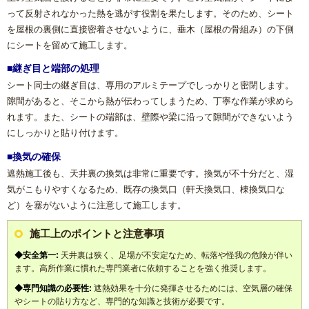
って反射されなかった熱を逃がす役割を果たします。そのため、シート
を屋根の裏側に直接密着させないように、垂木（屋根の骨組み）の下側
にシートを留めて施工します。
■継ぎ目と端部の処理
シート同士の継ぎ目は、専用のアルミテープでしっかりと密閉します。
隙間があると、そこから熱が伝わってしまうため、丁寧な作業が求めら
れます。また、シートの端部は、壁際や梁に沿って隙間ができないよう
にしっかりと貼り付けます。
■換気の確保
遮熱施工後も、天井裏の換気は非常に重要です。換気が不十分だと、湿
気がこもりやすくなるため、既存の換気口（軒天換気口、棟換気口な
ど）を塞がないように注意して施工します。
施工上のポイントと注意事項
◆安全第一:
天井裏は狭く、足場が不安定なため、転落や怪我の危険が伴い
ます。高所作業に慣れた専門業者に依頼することを強く推奨します。
◆専門知識の必要性:
遮熱効果を十分に発揮させるためには、空気層の確保
やシートの貼り方など、専門的な知識と技術が必要です。