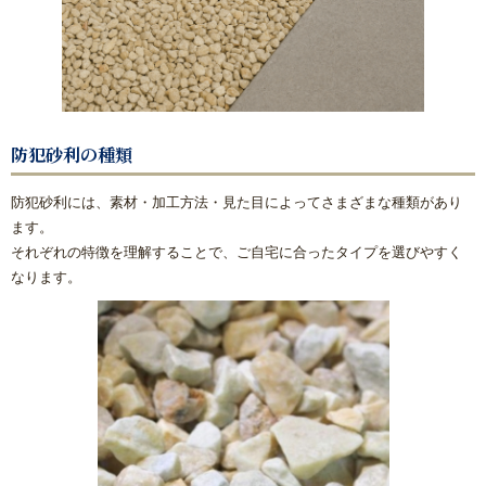
内窓リフォーム
玄関ドアリフォーム
防犯対策リフォーム
防犯砂利の種類
遮熱対策リフォーム
防犯砂利には、素材・加工方法・見た目によってさまざまな種類があり
ます。
内装リフォーム
それぞれの特徴を理解することで、ご自宅に合ったタイプを選びやすく
なります。
バリアフリーリフォーム
熱中症対策リフォームの基礎知識｜住宅・倉庫・施設での暑
さ対策
施工エリアから探す｜地域別リフォーム実績紹介