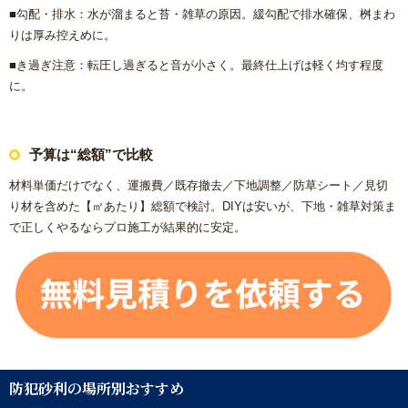
■勾配・排水：水が溜まると苔・雑草の原因。緩勾配で排水確保、桝まわ
りは厚み控えめに。
■き過ぎ注意：転圧し過ぎると音が小さく。最終仕上げは軽く均す程度
に。
予算は“総額”で比較
材料単価だけでなく、運搬費／既存撤去／下地調整／防草シート／見切
り材を含めた【㎡あたり】総額で検討。DIYは安いが、下地・雑草対策ま
で正しくやるならプロ施工が結果的に安定。
防犯砂利の場所別おすすめ