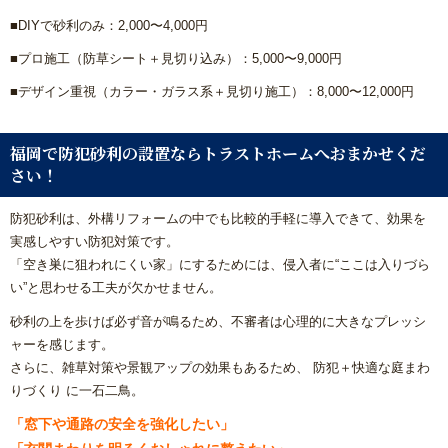
■DIYで砂利のみ：2,000〜4,000円
■プロ施工（防草シート＋見切り込み）：5,000〜9,000円
■デザイン重視（カラー・ガラス系＋見切り施工）：8,000〜12,000円
福岡で防犯砂利の設置ならトラストホームへおまかせくだ
さい！
防犯砂利は、外構リフォームの中でも比較的手軽に導入できて、効果を
実感しやすい防犯対策です。
「空き巣に狙われにくい家」にするためには、侵入者に“ここは入りづら
い”と思わせる工夫が欠かせません。
砂利の上を歩けば必ず音が鳴るため、不審者は心理的に大きなプレッシ
ャーを感じます。
さらに、雑草対策や景観アップの効果もあるため、 防犯＋快適な庭まわ
りづくり に一石二鳥。
「窓下や通路の安全を強化したい」