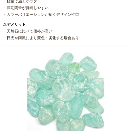
・軽量で施工がラク
方
・長期間音が持続しやすい
・カラーバリエーションが多くデザイン性◎
リフォームで意外に高額になる理由と費用を抑える具体策
△デメリット
・天然石に比べて価格が高い
水まわり機器人気リフォームメーカー
・日光や雨風により変色・劣化する場合あり
水まわりリフォーム 人気ランキング
概算見積もり
当社こだわりの施工
ご相談から施工完了の流れ
【マンション向け】大特価セット
【戸建て向け】大特価セット