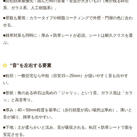
■防犯効果最優先：踏んだ時の音量・音質が大きいもの（角が残る砕石
リフォームコラム
系、ガラス系、人工樹脂系）。
■景観も重視：カラータイプや樹脂コーティングで外壁・門塀の色に合わ
施工事例
せる。
■雑草対策も同時に：厚み＋防草シートが必須。シートは耐久クラスを選
CONTACT
ぶ。
“音”を左右する要素
■粒径：一般住宅なら中粒（目安15～25mm）が扱いやすく音も出やす
い。
■形状：角のある砕石は高めの「ジャリッ」という音。ガラス混は「カラ
ッ」と高音寄り。
■厚み：40～50mm程度を基準に（歩行頻度が高い場所は厚め）。薄いと
音が減り、雑草も出やすい。
■下地：土が柔らかいと沈み、音が吸収される。転圧＋防草シートで面を
安定させる。