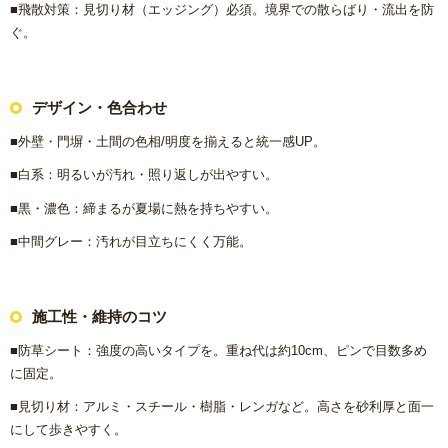
■飛散対策：見切り材（エッジング）必須。境界での散らばり・流出を防
ぐ。
デザイン・色合わせ
■外壁・門塀・土間の色相/明度を揃えると統一感UP。
■白系：明るいが汚れ・照り返しが出やすい。
■黒・濃色：締まるが夏場に熱を持ちやすい。
■中間グレー：汚れが目立ちにくく万能。
施工性・維持のコツ
■防草シート：強度の高いタイプを。重ね代は約10cm、ピンで目数多め
に固定。
■見切り材：アルミ・スチール・樹脂・レンガなど。高さを砂利厚と面一
にして歩きやすく。