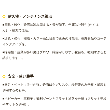
耐久性・メンテナンス視点
■摩耗・粉化：砕石は踏み固まると音が低下。年1回の攪拌（かくは
ん）・補充で復活。
■退色・劣化：樹脂・カラー系は日射で退色の可能性。長寿命品やコーテ
ィングタイプを。
■掃除性：落葉が多い庭はブロワー掃除がしやすい粒径を。微細すぎると
詰まりやすい。
安全・使い勝手
■素足・ペット：尖りが強い砕石はケガリスク。歩行帯のみ平板・舗装を
併用するのも手。
■ベビーカー・車椅子：砂利ゾーンとフラット通路を分離（スリット平板
やマットを併用）。