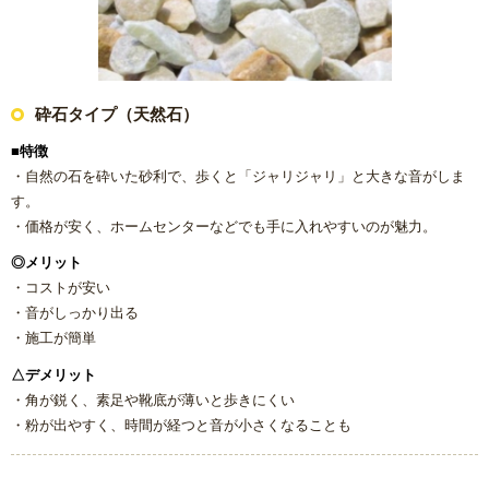
浴室乾燥機の交換・後付け
レンジフード（換気扇）リフォーム
砕石タイプ（天然石）
ビルトイン食洗機交換リフォーム
■特徴
・自然の石を砕いた砂利で、歩くと「ジャリジャリ」と大きな音がしま
ガス給湯器
す。
・価格が安く、ホームセンターなどでも手に入れやすいのが魅力。
エコジョーズ
◎メリット
・コストが安い
電気温水器
・音がしっかり出る
・施工が簡単
エコキュート
△デメリット
・角が鋭く、素足や靴底が薄いと歩きにくい
トイレ
・粉が出やすく、時間が経つと音が小さくなることも
システムキッチン