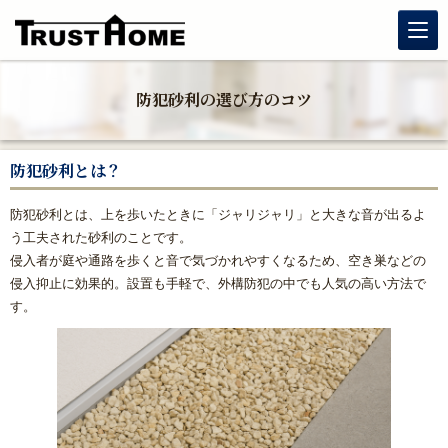
リノベーション
防犯砂利の選び方のコツ
玄関リフォーム
防犯砂利とは？
水まわりリフォーム
防犯砂利とは、上を歩いたときに「ジャリジャリ」と大きな音が出るよ
う工夫された砂利のことです。
戸建住宅リフォーム
侵入者が庭や通路を歩くと音で気づかれやすくなるため、空き巣などの
侵入抑止に効果的。設置も手軽で、外構防犯の中でも人気の高い方法で
マンションリフォーム
す。
福岡リフォーム補助金情報｜2026年住宅省エネキャンペーン
対応
窓リフォーム（内窓・窓交換・断熱窓）