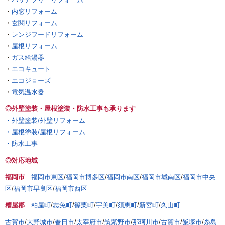
・
内窓リフォーム
・
玄関リフォーム
・
レンジフードリフォーム
・
屋根リフォーム
・
ガス給湯器
・
エコキュート
・
エコジョーズ
・
電気温水器
◎外壁塗装・屋根塗装・防水工事も承ります
・外壁塗装/外壁リフォーム
・屋根塗装/屋根リフォーム
・防水工事
◎対応地域
福岡市
福岡市東区
/
福岡市博多区
/
福岡市南区
/
福岡市城南区
/
福岡市中央
区
/
福岡市早良区
/
福岡市西区
糟屋郡
粕屋町
/
志免町
/
篠栗町
/
宇美町
/
須恵町
/
新宮町
/
久山町
古賀市
/
大野城市
/
春日市
/
太宰府市
/
筑紫野市
/
那珂川市
/
古賀市
/
飯塚市
/
糸島