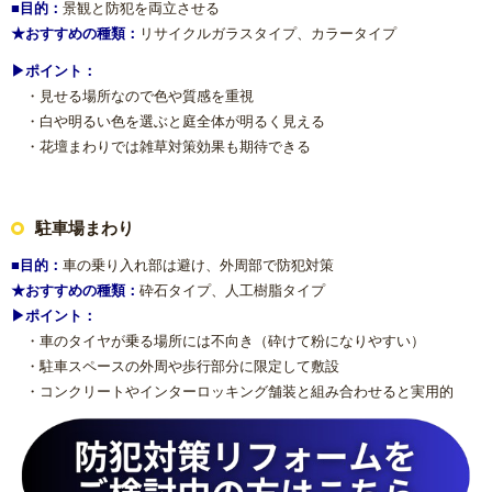
■目的：
景観と防犯を両立させる
★おすすめの種類：
リサイクルガラスタイプ、カラータイプ
▶ポイント：
・見せる場所なので色や質感を重視
・白や明るい色を選ぶと庭全体が明るく見える
・花壇まわりでは雑草対策効果も期待できる
駐車場まわり
■目的：
車の乗り入れ部は避け、外周部で防犯対策
★おすすめの種類：
砕石タイプ、人工樹脂タイプ
▶ポイント：
・車のタイヤが乗る場所には不向き（砕けて粉になりやすい）
・駐車スペースの外周や歩行部分に限定して敷設
・コンクリートやインターロッキング舗装と組み合わせると実用的