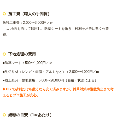
施工費（職人の手間賃）
敷設工事費：2,000〜3,000円／㎡
→ 地面を均して転圧し、防草シートを敷き、砂利を均等に敷く作業
費。
下地処理の費用
■防草シート：500〜1,000円／㎡
■見切り材（レンガ・樹脂・アルミなど）：2,000〜4,000円／m
■残土処分・整地費用：5,000〜20,000円（面積・状況による）
▶DIYで砂利だけを敷くなら安く済みますが、雑草対策や飛散防止まで考
えるとプロ施工が安心。
総額の目安（1㎡あたり）