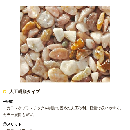
浴室(風呂)
屋根リフォーム
洗面化粧台
ＩＨ・ガスコンロ
ガス給湯器/エコジョーズ・電気温水器/エコキュート
床の張り替え
人工樹脂タイプ
クロス（壁紙）張り替えリフォーム
■特徴
・ガラスやプラスチックを樹脂で固めた人工砂利。軽量で扱いやすく、
【リフォーム】よくあるご質問
カラー展開も豊富。
◎メリット
失敗したくない！リフォームで後悔しないための業者の選び