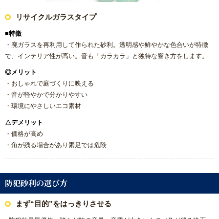
リサイクルガラスタイプ
【数量限定3台】大特価キッチン
■特徴
【数量限定3台】大特価トイレ
・廃ガラスを再利用して作られた砂利。透明感や鮮やかな色合いが特徴
で、インテリア性が高い。音も「カラカラ」と独特な響き方をします。
激安！プチリフォーム
◎メリット
・おしゃれで庭づくりに映える
会社概要
・音が軽やかで分かりやすい
・環境にやさしいエコ素材
キャンペーン商品
△デメリット
・価格が高め
・角が残る場合があり素足では危険
福岡でリフォーム協力業者を募集しています！
福岡市リフォーム補助金情報｜2025年住宅省エネキャンペー
ン対応
防犯砂利の選び方
まず“目的”をはっきりさせる
NEWS & TOPICS