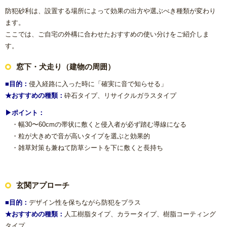
防犯砂利は、設置する場所によって効果の出方や選ぶべき種類が変わり
ます。
ここでは、ご自宅の外構に合わせたおすすめの使い分けをご紹介しま
す。
窓下・犬走り（建物の周囲）
■目的：
侵入経路に入った時に「確実に音で知らせる」
★おすすめの種類：
砕石タイプ、リサイクルガラスタイプ
▶ポイント：
・幅30〜60cmの帯状に敷くと侵入者が必ず踏む導線になる
・粒が大きめで音が高いタイプを選ぶと効果的
・雑草対策も兼ねて防草シートを下に敷くと長持ち
玄関アプローチ
■目的：
デザイン性を保ちながら防犯をプラス
★おすすめの種類：
人工樹脂タイプ、カラータイプ、樹脂コーティング
タイプ