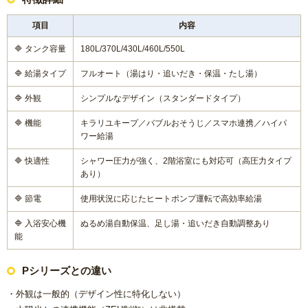
項目
内容
🔷 タンク容量
180L/370L/430L/460L/550L
🔷 給湯タイプ
フルオート（湯はり・追いだき・保温・たし湯）
🔷 外観
シンプルなデザイン（スタンダードタイプ）
🔷 機能
キラリユキープ／バブルおそうじ／スマホ連携／ハイパ
ワー給湯
🔷 快適性
シャワー圧力が強く、2階浴室にも対応可（高圧力タイプ
あり）
🔷 節電
使用状況に応じたヒートポンプ運転で高効率給湯
🔷 入浴安心機
ぬるめ湯自動保温、足し湯・追いだき自動調整あり
能
Pシリーズとの違い
・外観は一般的（デザイン性に特化しない）