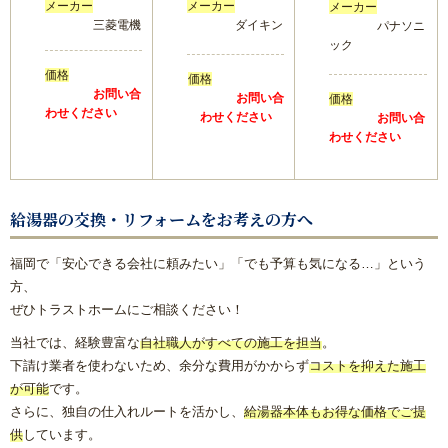
メーカー
メーカー
メーカー
内窓リフォーム
三菱電機
ダイキン
パナソニ
ック
玄関ドアリフォーム
価格
価格
お問い合
お問い合
価格
わせください
わせください
お問い合
防犯対策リフォーム
わせください
遮熱対策リフォーム
給湯器の交換・リフォームをお考えの方へ
内装リフォーム
福岡で「安心できる会社に頼みたい」「でも予算も気になる…」という
バリアフリーリフォーム
方、
ぜひトラストホームにご相談ください！
熱中症対策リフォームの基礎知識｜住宅・倉庫・施設での暑
当社では、経験豊富な
自社職人がすべての施工を担当
。
さ対策
下請け業者を使わないため、余分な費用がかからず
コストを抑えた施工
が可能
です。
施工エリアから探す｜地域別リフォーム実績紹介
さらに、独自の仕入れルートを活かし、
給湯器本体もお得な価格でご提
供
しています。