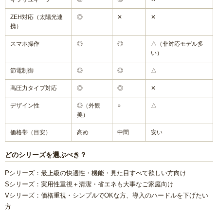
ZEH対応（太陽光連
◎
✕
✕
携）
スマホ操作
◎
◎
△（非対応モデル多
い）
節電制御
◎
◎
△
高圧力タイプ対応
◎
◎
✕
デザイン性
◎（外観
○
△
美）
価格帯（目安）
高め
中間
安い
どのシリーズを選ぶべき？
Pシリーズ：最上級の快適性・機能・見た目すべて欲しい方向け
Sシリーズ：実用性重視＋清潔・省エネも大事なご家庭向け
Vシリーズ：価格重視・シンプルでOKな方、導入のハードルを下げたい
方