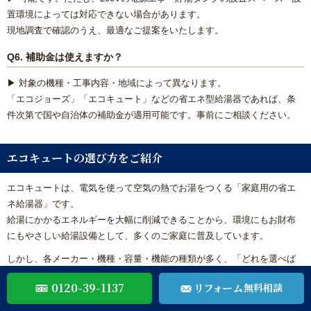
置環境によっては対応できない場合があります。
現地調査で確認のうえ、最適なご提案をいたします。
Q6. 補助金は使えますか？
▶ 対象の機種・工事内容・地域によって異なります。
「エコジョーズ」「エコキュート」などの省エネ型給湯器であれば、条
件次第で国や自治体の補助金が適用可能です。事前にご相談ください。
エコキュートの選び方をご紹介
エコキュートは、電気を使って空気の熱でお湯をつくる「家庭用の省エ
ネ給湯器」です。
給湯にかかるエネルギーを大幅に削減できることから、環境にもお財布
にもやさしい給湯設備として、多くのご家庭に普及しています。
しかし、各メーカー・機種・容量・機能の種類が多く、「どれを選べば
いいのか分からない…」というお声も少なくありません。
0120-39-1137
リフォーム
無料相談
ここでは、リフォームや新築を問わず、後悔しないエコキュート選びの
ための6つのポイントを詳しくご紹介します。