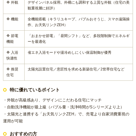
🔷 外観
デザインパネル採用。外構にも調和する上質な外観（住宅の美
観重視層に好評）
【数量限定3台】大特価キッチン
🔷 機能
全機能搭載（キラリユキープ、バブルおそうじ、スマホ遠隔操
作、お天気リンクZEH）
【数量限定3台】大特価トイレ
🔷 節電
「おまかせ節電」「昼間シフト」など、多段階制御でエネルギ
機能
ーを最適化
激安！プチリフォーム
🔷 入浴
省エネ入浴モードや湯冷めしにくい保温制御が優秀
快適性
会社概要
🔷 推奨
太陽光設置住宅／意匠性を求める新築住宅／2世帯住宅など
キャンペーン商品
住宅
特に優れているポイント
福岡でリフォーム協力業者を募集しています！
・外観が高級感あり、デザインにこだわる住宅にマッチ
福岡市リフォーム補助金情報｜2025年住宅省エネキャンペー
・自動洗浄機能が最上級（バブル量・洗浄時間がSシリーズより上）
ン対応
・太陽光と連携する「お天気リンクZEH」で、売電より自家消費重視の
運用が可能
NEWS & TOPICS
おすすめの方