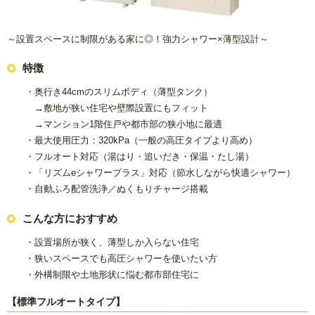
～設置スペースに制限がある家に◎！強力シャワー×薄型設計～
特徴
・奥行き44cmのスリムボディ（薄型タンク）
→敷地が狭い住宅や壁際設置にもフィット
→マンション1階住戸や都市部の狭小地に最適
・最大使用圧力：320kPa（一般の高圧タイプより高め）
・フルオート対応（湯はり・追いだき・保温・たし湯）
・「リズムeシャワープラス」対応（節水しながら快適シャワー）
・自動ふろ配管洗浄／ぬくもりチャージ搭載
こんな方におすすめ
・設置場所が狭く、薄型しか入らない住宅
・狭いスペースでも高圧シャワーを使いたい方
・外構制限や土地形状に悩む都市部住宅に
【標準フルオートタイプ】