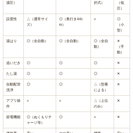
湯圧）
択式）
（低
圧）
設置性
△（通常サイ
◎（奥行き44c
○
◎
ズ）
m）
（小
型）
湯はり
◎（全自動）
◎（全自動）
◎（全自
✕
動）
（手
動）
追いだき
◎
◎
◎
✕
たし湯
◎
◎
◎
✕
自動配管
◎
◎
△（型番
✕
洗浄
による）
アプリ操
○
○
△（上位
✕
作
のみ）
節電機能
◎（ぬくもりチ
◎
○
✕
ャージ等）