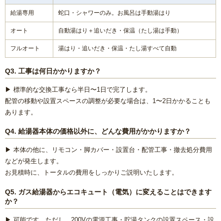
給湯専用
蛇口・シャワーのみ。お風呂は手動湯はり
オート
自動湯はり＋追いだき・保温（たし湯は手動）
フルオート
湯はり・追いだき・保温・たし湯すべて自動
Q3. 工事は何日かかりますか？
▶ 標準的な交換工事なら半日〜1日で完了します。
配管の移動や設置スペースの調整が必要な場合は、1〜2日かかることも
あります。
Q4. 給湯器本体の価格以外に、どんな費用がかかりますか？
▶ 本体の他に、リモコン・脚カバー・設置台・配管工事・撤去処分費用
などが発生します。
お見積時に、トータルの費用をしっかりご説明いたします。
Q5. ガス給湯器からエコキュート（電気）に変えることはできます
か？
▶ 可能です。ただし、200Vの電源工事・貯湯タンクの設置スペース・設