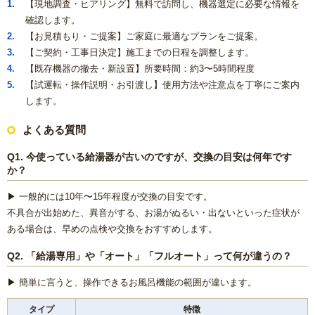
【現地調査・ヒアリング】無料で訪問し、機器選定に必要な情報を
確認します。
【お見積もり・ご提案】ご家庭に最適なプランをご提案。
【ご契約・工事日決定】施工までの日程を調整します。
【既存機器の撤去・新設置】所要時間：約3〜5時間程度
【試運転・操作説明・お引渡し】使用方法や注意点を丁寧にご案内
します。
よくある質問
Q1. 今使っている給湯器が古いのですが、交換の目安は何年です
か？
▶ 一般的には10年〜15年程度が交換の目安です。
不具合が出始めた、異音がする、お湯がぬるい・出ないといった症状が
ある場合は、早めの点検や交換をおすすめします。
Q2. 「給湯専用」や「オート」「フルオート」って何が違うの？
▶ 簡単に言うと、操作できるお風呂機能の範囲が違います。
タイプ
特徴