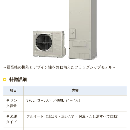
方
リフォームで意外に高額になる理由と費用を抑える具体策
水まわり機器人気リフォームメーカー
水まわりリフォーム 人気ランキング
概算見積もり
～最高峰の機能とデザイン性を兼ね備えたフラッグシップモデル～
特徴詳細
当社こだわりの施工
項目
内容
ご相談から施工完了の流れ
🔷 タン
370L（3～5人）／460L（4～7人）
ク容量
【マンション向け】大特価セット
🔷 給湯
フルオート（湯はり・追いだき・保温・たし湯すべて自動）
タイプ
【戸建て向け】大特価セット