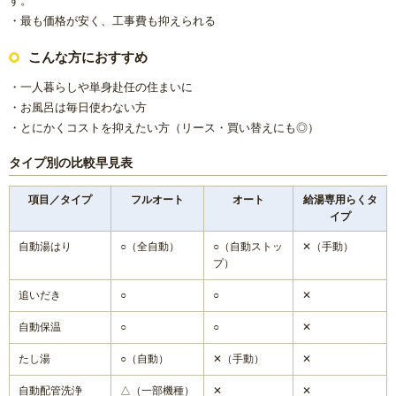
す。
・最も価格が安く、工事費も抑えられる
こんな方におすすめ
・一人暮らしや単身赴任の住まいに
・お風呂は毎日使わない方
・とにかくコストを抑えたい方（リース・買い替えにも◎）
タイプ別の比較早見表
項目／タイプ
フルオート
オート
給湯専用らくタ
イプ
自動湯はり
○（全自動）
○（自動ストッ
✕（手動）
プ）
追いだき
○
○
✕
自動保温
○
○
✕
たし湯
○（自動）
✕（手動）
✕
自動配管洗浄
△（一部機種）
✕
✕