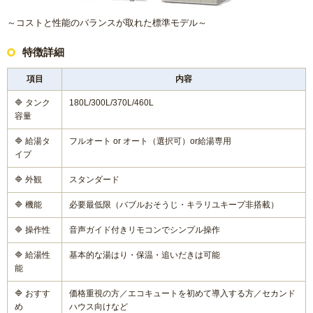
～コストと性能のバランスが取れた標準モデル～
特徴詳細
項目
内容
🔷 タンク
180L/300L/370L/460L
容量
🔷 給湯タ
フルオート or オート（選択可）or給湯専用
イプ
🔷 外観
スタンダード
🔷 機能
必要最低限（バブルおそうじ・キラリユキープ非搭載）
🔷 操作性
音声ガイド付きリモコンでシンプル操作
🔷 給湯性
基本的な湯はり・保温・追いだきは可能
能
🔷 おすす
価格重視の方／エコキュートを初めて導入する方／セカンド
め
ハウス向けなど