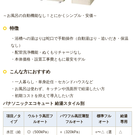
～お風呂の自動機能なし！とにかくシンプル・安価～
特徴
・浴槽への湯はりは蛇口で手動操作（自動湯はり・追いだき・保温
なし）
・配管洗浄機能・ぬくもりチャージなし
・本体価格・設置工事費ともに最安モデル
こんな方におすすめ
・一人暮らし・単身赴任・セカンドハウスなど
・お風呂は使わず、キッチンや洗面所で給湯したい方
・初期コストを抑えて導入したい方
パナソニックエコキュート 給湯スタイル別
項目／タ
ウルトラ高圧フ
パワフル高圧薄型
標準フル
給湯
イプ
ルオート
フルオート
オート
専用
水圧（給
◎（500kPa）
○（320kPa）
○〜△（選
△