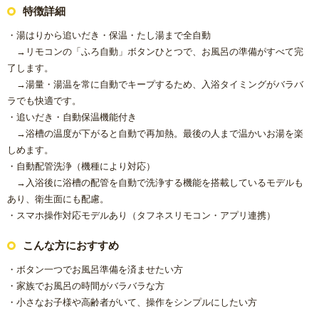
特徴詳細
・湯はりから追いだき・保温・たし湯まで全自動
→リモコンの「ふろ自動」ボタンひとつで、お風呂の準備がすべて完
了します。
→湯量・湯温を常に自動でキープするため、入浴タイミングがバラバ
ラでも快適です。
・追いだき・自動保温機能付き
→浴槽の温度が下がると自動で再加熱。最後の人まで温かいお湯を楽
しめます。
・自動配管洗浄（機種により対応）
→入浴後に浴槽の配管を自動で洗浄する機能を搭載しているモデルも
あり、衛生面にも配慮。
・スマホ操作対応モデルあり（タフネスリモコン・アプリ連携）
こんな方におすすめ
・ボタン一つでお風呂準備を済ませたい方
・家族でお風呂の時間がバラバラな方
・小さなお子様や高齢者がいて、操作をシンプルにしたい方