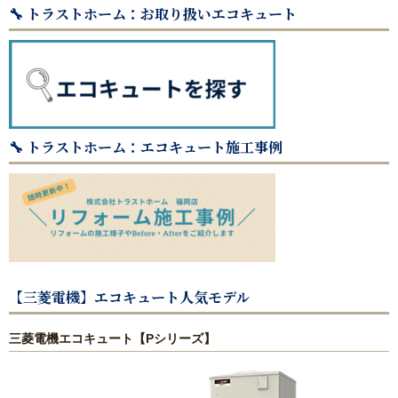
🔧 トラストホーム：お取り扱いエコキュート
浴室(風呂)
屋根リフォーム
洗面化粧台
🔧 トラストホーム：エコキュート施工事例
ＩＨ・ガスコンロ
ガス給湯器/エコジョーズ・電気温水器/エコキュート
床の張り替え
【三菱電機】エコキュート人気モデル
クロス（壁紙）張り替えリフォーム
三菱電機エコキュート【Pシリーズ】
【リフォーム】よくあるご質問
失敗したくない！リフォームで後悔しないための業者の選び