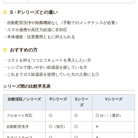
S・Pシリーズとの違い
・自動配管洗浄や除菌機能なし（手動でのメンテナンスが必要）
・スマホ連携や高圧力給湯に非対応
・本体価格・設置費用ともに抑えられる
おすすめの方
・コストを抑えつつエコキュートを導入したい方
・シンプルで使いやすい給湯器を探している方
・これまでガス給湯器を使用していた方の入替にも◎
シリーズ間の比較早見表
比較項目／シリーズ
Pシリーズ
Sシリー
Vシリーズ
ズ
フルオート対応
◎
◎
◎ or 〇（選択）
自動配管洗浄
◎（強力）
◎
✕
キラリユキープ
◎
◎
✕