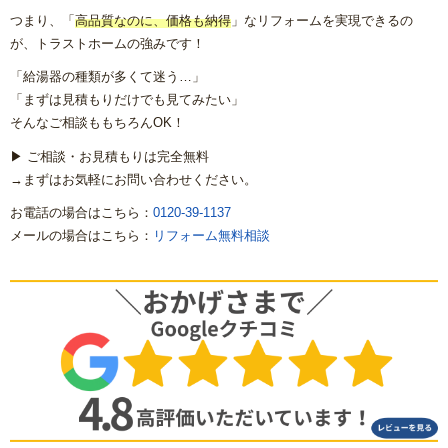
浴室乾燥機の交換・後付け
つまり、「
高品質なのに、価格も納得
」なリフォームを実現できるの
が、トラストホームの強みです！
レンジフード（換気扇）リフォーム
「給湯器の種類が多くて迷う…」
「まずは見積もりだけでも見てみたい」
ビルトイン食洗機交換リフォーム
そんなご相談ももちろんOK！
▶ ご相談・お見積もりは完全無料
ガス給湯器
→まずはお気軽にお問い合わせください。
お電話の場合はこちら：
0120-39-1137
エコジョーズ
メールの場合はこちら：
リフォーム無料相談
電気温水器
エコキュート
トイレ
システムキッチン