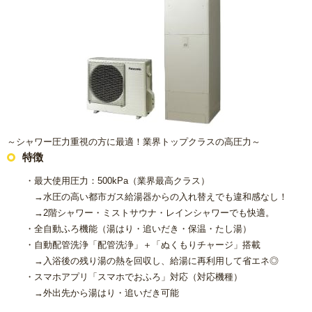
～シャワー圧力重視の方に最適！業界トップクラスの高圧力～
特徴
・最大使用圧力：500kPa（業界最高クラス）
→水圧の高い都市ガス給湯器からの入れ替えでも違和感なし！
→2階シャワー・ミストサウナ・レインシャワーでも快適。
・全自動ふろ機能（湯はり・追いだき・保温・たし湯）
・自動配管洗浄「配管洗浄」＋「ぬくもりチャージ」搭載
→入浴後の残り湯の熱を回収し、給湯に再利用して省エネ◎
・スマホアプリ「スマホでおふろ」対応（対応機種）
→外出先から湯はり・追いだき可能