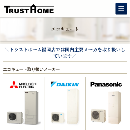
リノベーション
エコキュート
玄関リフォーム
╲トラストホーム福岡店では国内主要メーカを取り扱いし
水まわりリフォーム
ています／
エコキュート取り扱いメーカー
戸建住宅リフォーム
マンションリフォーム
福岡リフォーム補助金情報｜2026年住宅省エネキャンペーン
対応
窓リフォーム（内窓・窓交換・断熱窓）