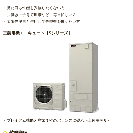
リフォームコラム
・見た目も性能も妥協したくない方
・共働き・子育て世帯など、毎日忙しい方
・太陽光発電と併用して光熱費を抑えたい方
施工事例
三菱電機エコキュート【Sシリーズ】
CONTACT
～プレミアム機能と省エネ性のバランスに優れた上位モデル～
特徴詳細