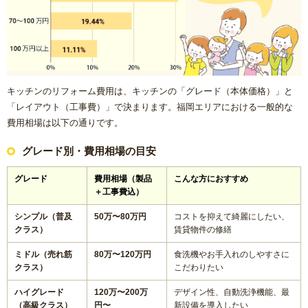
キッチンのリフォーム費用は、キッチンの「グレード（本体価格）」と
「レイアウト（工事費）」で決まります。福岡エリアにおける一般的な
費用相場は以下の通りです。
グレード別・費用相場の目安
グレード
費用相場（製品
こんな方におすすめ
＋工事費込）
シンプル（普及
50万〜80万円
コストを抑えて綺麗にしたい、
クラス）
賃貸物件の修繕
ミドル（売れ筋
80万〜120万円
食洗機やお手入れのしやすさに
クラス）
こだわりたい
ハイグレード
120万〜200万
デザイン性、自動洗浄機能、最
（高級クラス）
円〜
新設備を導入したい