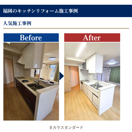
内窓リフォーム
福岡のキッチンリフォーム施工事例
玄関ドアリフォーム
人気施工事例
防犯対策リフォーム
遮熱対策リフォーム
内装リフォーム
バリアフリーリフォーム
熱中症対策リフォームの基礎知識｜住宅・倉庫・施設での暑
さ対策
施工エリアから探す｜地域別リフォーム実績紹介
タカラスタンダード