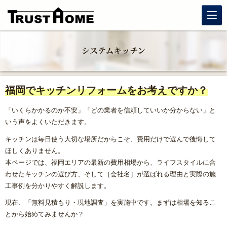
リノベーション
システムキッチン
玄関リフォーム
福岡でキッチンリフォームをお考えですか？
水まわりリフォーム
「いくらかかるのか不安」「どの業者を信頼していいか分からない」と
戸建住宅リフォーム
いう声をよくいただきます。
キッチンは毎日使う大切な場所だからこそ、費用だけで選んで後悔して
マンションリフォーム
ほしくありません。
本ページでは、福岡エリアの最新の費用相場から、ライフスタイルに合
わせたキッチンの選び方、そして［会社名］が選ばれる理由と実際の施
福岡リフォーム補助金情報｜2026年住宅省エネキャンペーン
対応
工事例を分かりやすく解説します。
現在、「無料見積もり・現地調査」を実施中です。まずは相場を知るこ
窓リフォーム（内窓・窓交換・断熱窓）
とから始めてみませんか？