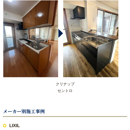
浴室(風呂)
屋根リフォーム
洗面化粧台
ＩＨ・ガスコンロ
ガス給湯器/エコジョーズ・電気温水器/エコキュート
床の張り替え
クリナップ
セントロ
クロス（壁紙）張り替えリフォーム
メーカー別施工事例
【リフォーム】よくあるご質問
LIXIL
失敗したくない！リフォームで後悔しないための業者の選び