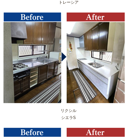
トレーシア
浴室乾燥機の交換・後付け
レンジフード（換気扇）リフォーム
ビルトイン食洗機交換リフォーム
ガス給湯器
エコジョーズ
電気温水器
エコキュート
リクシル
トイレ
シエラS
システムキッチン