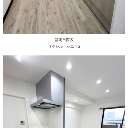
【数量限定3台】大特価キッチン
【数量限定3台】大特価トイレ
福岡市西区
激安！プチリフォーム
リクシル シエラS
会社概要
キャンペーン商品
福岡でリフォーム協力業者を募集しています！
福岡市リフォーム補助金情報｜2025年住宅省エネキャンペー
ン対応
NEWS & TOPICS