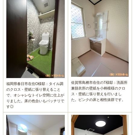
内窓リフォーム
玄関ドアリフォーム
防犯対策リフォーム
遮熱対策リフォーム
内装リフォーム
佐賀県鳥栖市在住のT様邸：洗面所
福岡県春日市在住O様邸：タイル調
バリアフリーリフォーム
兼脱衣所の壁紙を小柄模様のクロ
のクロス・壁紙に張り替えること
ス・壁紙に張り替えを行いまし
で、オシャレなトイレ空間に仕上が
た。ピンクの床と相性抜群です。
熱中症対策リフォームの基礎知識｜住宅・倉庫・施設での暑
りました。床の色合いもバッチリで
さ対策
す◎
施工エリアから探す｜地域別リフォーム実績紹介