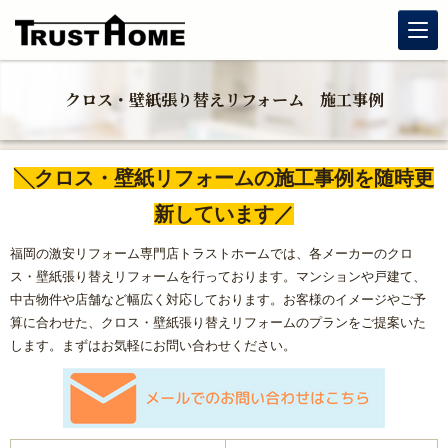
リノベーション
クロス・壁紙張り替えリフォーム 施工事例
玄関リフォーム
╲クロス・壁紙リフォームの施工事例を随時更
水まわりリフォーム
新しています／
戸建住宅リフォーム
福岡の激安リフォーム専門店トラストホームでは、各メーカーのクロ
ス・壁紙張り替えリフォームを行っております。マンションや戸建て、
マンションリフォーム
中古物件や店舗など幅広く対応しております。お客様のイメージやご予
算に合わせた、クロス・壁紙張り替えリフォームのプランをご提案いた
福岡リフォーム補助金情報｜2026年住宅省エネキャンペーン
します。まずはお気軽にお問い合わせください。
対応
窓リフォーム（内窓・窓交換・断熱窓）