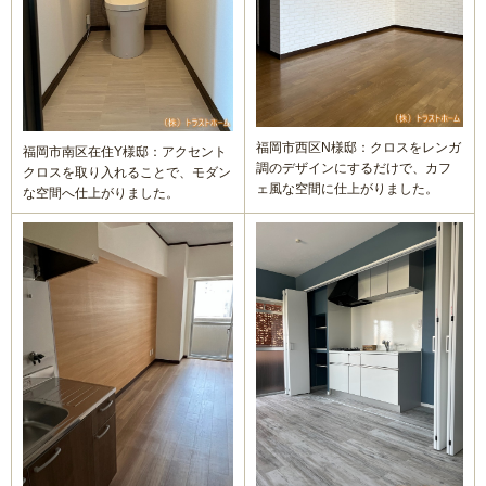
浴室(風呂)
屋根リフォーム
洗面化粧台
福岡市西区N様邸：クロスをレンガ
福岡市南区在住Y様邸：アクセント
調のデザインにするだけで、カフ
クロスを取り入れることで、モダン
ェ風な空間に仕上がりました。
な空間へ仕上がりました。
ＩＨ・ガスコンロ
ガス給湯器/エコジョーズ・電気温水器/エコキュート
床の張り替え
クロス（壁紙）張り替えリフォーム
【リフォーム】よくあるご質問
失敗したくない！リフォームで後悔しないための業者の選び