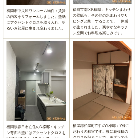
方
福岡市南区K様邸：キッチンまわり
福岡市中央区ワンルーム物件：賃貸
の壁紙も、その他の水まわりやリ
の内装をリフォームしました。壁紙
リフォームで意外に高額になる理由と費用を抑える具体策
ビングと統一することで、一体感
にアクセントクロスを取り入れ、明
が生まれました。爽やかなキッチ
るいお部屋に生まれ変わりました。
ン空間でお料理も楽しみです。
水まわり機器人気リフォームメーカー
水まわりリフォーム 人気ランキング
概算見積もり
当社こだわりの施工
ご相談から施工完了の流れ
【マンション向け】大特価セット
糟屋郡粕屋町在住のY様邸：Y様こ
福岡県春日市在住のN様邸：キッチ
だわりの和室です。襖に花模様の
ン背面の壁にはアクセントクロスを
【戸建て向け】大特価セット
クロスを貼ることで、モダンで今