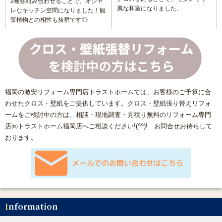
2種類組み合わせることで、オシャ
風な和室になりました。
レなキッチン空間になりました！観
【数量限定3台】大特価キッチン
葉植物との相性も抜群です◎
【数量限定3台】大特価トイレ
激安！プチリフォーム
福岡の激安リフォーム専門店トラストホームでは、お客様のご予算に合
会社概要
わせたクロス・壁紙をご提供しています。クロス・壁紙張り替えリフォ
ームをご検討中の方は、相談・現地調査・見積り無料のリフォーム専門
キャンペーン商品
店㈱トラストホーム福岡店へご相談ください!(^^)! お問合せお待ちして
おります。
福岡でリフォーム協力業者を募集しています！
福岡市リフォーム補助金情報｜2025年住宅省エネキャンペー
ン対応
Information
NEWS & TOPICS