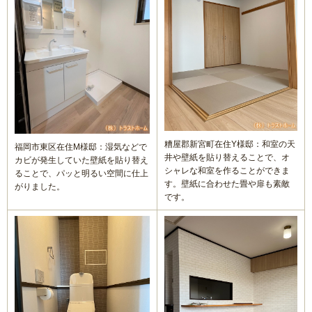
浴室乾燥機の交換・後付け
レンジフード（換気扇）リフォーム
ビルトイン食洗機交換リフォーム
ガス給湯器
糟屋郡新宮町在住Y様邸：和室の天
福岡市東区在住M様邸：湿気などで
エコジョーズ
井や壁紙を貼り替えることで、オ
カビが発生していた壁紙を貼り替え
シャレな和室を作ることができま
ることで、パッと明るい空間に仕上
す。壁紙に合わせた畳や扉も素敵
がりました。
電気温水器
です。
エコキュート
トイレ
システムキッチン