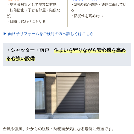
・空き巣対策として非常に有効
・1階の窓が道路・通路に面してい
・転落防止（子ども部屋・階段な
る
ど）
・防犯性を高めたい
・目隠し代わりにもなる
▶ 面格子リフォームをご検討の方へ詳しくはこちら
・シャッター・雨戸
住まいを守りながら安心感を高め
る心強い設備
台風や強風、外からの視線・防犯面が気になる場所に最適です。