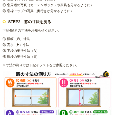
② 窓周辺の写真（カーテンボックスや家具も分かるように）
リフォームコラム
③ 窓枠アップの写真（奥行きが分かるように）
施工事例
STEP2 窓の寸法を測る
下記4箇所の寸法をお知らせください。
CONTACT
① 横幅（W）寸法
② 高さ（H）寸法
③ 下枠の奥行寸法（A）
④ 縦枠の奥行寸法（B）
※寸法の測り方は下記イラストをご参照ください。