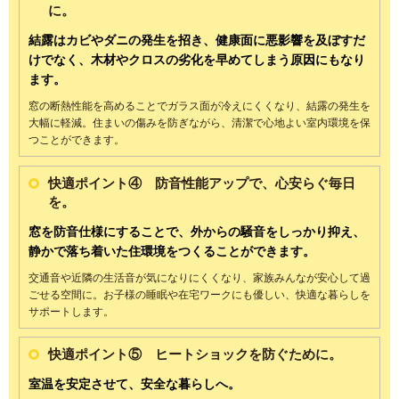
に。
結露はカビやダニの発生を招き、健康面に悪影響を及ぼすだ
けでなく、
木材やクロスの劣化を早めてしまう原因にもなり
ます。
窓の断熱性能を高めることでガラス面が冷えにくくなり、結露の発生を
大幅に軽減。住まいの傷みを防ぎながら、清潔で心地よい室内環境を保
つことができます。
快適ポイント④ 防音性能アップで、心安らぐ毎日
を。
窓を防音仕様にすることで、外からの騒音をしっかり抑え、
静かで落ち着いた住環境をつくることができます。
交通音や近隣の生活音が気になりにくくなり、家族みんなが安心して過
ごせる空間に。お子様の睡眠や在宅ワークにも優しい、快適な暮らしを
サポートします。
快適ポイント⑤ ヒートショックを防ぐために。
室温を安定させて、安全な暮らしへ。