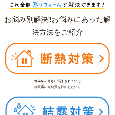
浴室乾燥機の交換・後付け
レンジフード（換気扇）リフォーム
お悩み別解決‼お悩みにあった解
ビルトイン食洗機交換リフォーム
決方法をご紹介
ガス給湯器
エコジョーズ
電気温水器
毎年冬の寒さに悩まされている
エコキュート
冷暖房の光熱費を節約したい方
トイレ
システムキッチン