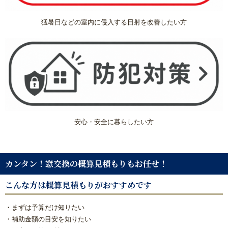
方
猛暑日などの室内に侵入する日射を改善したい方
リフォームで意外に高額になる理由と費用を抑える具体策
水まわり機器人気リフォームメーカー
水まわりリフォーム 人気ランキング
概算見積もり
安心・安全に暮らしたい方
当社こだわりの施工
カンタン！窓交換の概算見積もりもお任せ！
ご相談から施工完了の流れ
こんな方は概算見積もりがおすすめです
【マンション向け】大特価セット
・まずは予算だけ知りたい
・補助金額の目安を知りたい
【戸建て向け】大特価セット