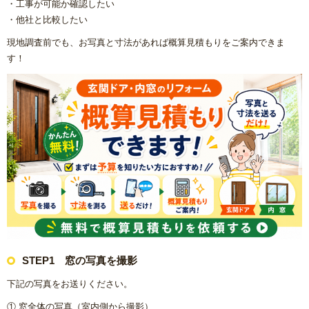
・工事が可能か確認したい
・他社と比較したい
【数量限定3台】大特価キッチン
現地調査前でも、お写真と寸法があれば概算見積もりをご案内できま
す！
【数量限定3台】大特価トイレ
激安！プチリフォーム
会社概要
キャンペーン商品
福岡でリフォーム協力業者を募集しています！
福岡市リフォーム補助金情報｜2025年住宅省エネキャンペー
ン対応
STEP1 窓の写真を撮影
下記の写真をお送りください。
NEWS & TOPICS
① 窓全体の写真（室内側から撮影）