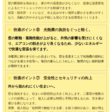
窓の断熱性を高めると、家の中の温度差が少なくなり、急激な温度変化
によるヒートショックのリスクを軽減できます。
浴室・脱衣所・トイレなど、冷え込みやすい場所も暖かさを保ちやすく
なり、高齢の方や小さなお子様にも安心できる住環境をつくります。
快適ポイント⑥ 光熱費の負担をぐっと軽く。
窓の断熱・遮熱性能が上がると、外気の影響を受けにくくな
り、
エアコンの効きがより良くなるため、少ないエネルギー
で快適な室温を保てます。
冷暖房に頼りきりだった住まいでも、
窓を見直すことで光熱費の節約に
つながる省エネ住宅へ。
毎日の暮らしにうれしい、無理のない節約効果
が期待できます。
快適ポイント⑦ 安全性とセキュリティの向上
外から狙われにくい住まいへ。
窓を強化すると、住まいの防犯性は大きく向上します。二重窓や複数ロ
ックの採用によって、侵入に必要な時間と手間が増えるため、空き巣が
避ける家になります。
実際、侵入犯は「短時間で解錠できる家」を狙う傾向があり、鍵が増え