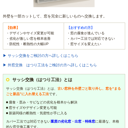
外壁を一部カットして、窓を完全に新しいものへ交換します。
【効果】
【おすすめの方】
・デザインやサイズ変更が可能
・窓の腐食が進んでいる
・劣化が激しい窓を根本改善
・カバー工法では対応できない
・防犯性・断熱性の大幅UP
・窓サイズを変えたい
▶ サッシ交換をご検討の方へ詳しくはこちら
▶ 外窓交換 はつり工法をご検討の方へ詳しくはこちら
サッシ交換（はつり工法）とは
サッシ交換（はつり工法）とは、
古い窓枠を外壁ごと取り外し、窓を“まる
ごと新品”に入れ替える工法
です。
■ 腐食・歪み・サビなどの劣化を根本から解決
■ 窓サイズやデザイン変更も可能
■ 新築同様の断熱性・気密性が手に入る
カバー工法では対応できない
重度の劣化窓・出窓・特殊窓
に最適な、本格
的な窓交換工事です。