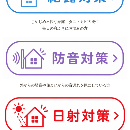
浴室(風呂)
じめじめ不快な結露、ダニ・カビの発生
屋根リフォーム
毎日の窓ふきにお悩みの方
洗面化粧台
ＩＨ・ガスコンロ
ガス給湯器/エコジョーズ・電気温水器/エコキュート
床の張り替え
外からの騒音や住まいからの音漏れを気にしている方
クロス（壁紙）張り替えリフォーム
【リフォーム】よくあるご質問
失敗したくない！リフォームで後悔しないための業者の選び