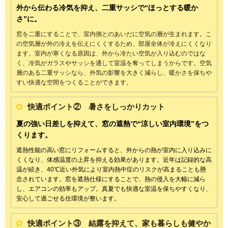
外から伝わる冷気を抑え、
二重サッシで“ほっとする暖か
さ”に。
窓を二重にすることで、室内側とのあいだに空気の層が生まれます。こ
の空気層が外の冷えを伝えにくくするため、部屋全体が冷えにくくなり
ます。室内が寒くなる原因は、外から冷たい空気が入り込むのではな
く、冷気がガラスやサッシを通して室温を奪ってしまうからです。空気
層のある二重サッシなら、外気の影響を大きく減らし、暖かさを保ちや
すい快適な空間をつくることができます。
快適ポイント② 暑さをしっかりカット
夏の強い日差しを抑えて、
窓の遮熱で“涼しい室内環境”をつ
くります。
遮熱性能の高い窓にリフォームすると、外からの熱が室内に入り込みに
くくなり、体感温度の上昇を抑える効果があります。近年は記録的な高
温が続き、40℃近い外気により室内熱中症のリスクが高まることも懸
念されています。
窓を遮熱仕様にすることで、熱の侵入を大幅に減ら
し、エアコンの効率もアップ。
真夏でも快適な室温を保ちやすくなり、
安心して過ごせる住環境が整います。
快適ポイント③ 結露を抑えて、家も暮らしも健やか