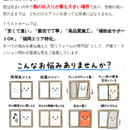
内窓リフォーム
熱の出入りが最も大きい場所
窓は住まいの中で
であり、性能の低い
窓のままでは、どれだけエアコンを使っても快適にはなりません。
玄関ドアリフォーム
トラストホームでは、
「安くて速い」「親切で丁寧」「高品質施工」「補助金サポー
防犯対策リフォーム
トOK」「福岡エリア特化」
すべての強みを兼ね備えた “窓リフォームの専門店” として、戸建て・マ
遮熱対策リフォーム
ンション問わず最適な窓をご提案しています。
内装リフォーム
バリアフリーリフォーム
熱中症対策リフォームの基礎知識｜住宅・倉庫・施設での暑
さ対策
施工エリアから探す｜地域別リフォーム実績紹介