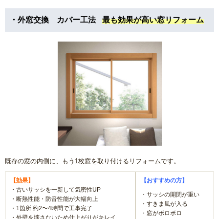
・外窓交換 カバー工法
最も効果が高い窓リフォーム
既存の窓の内側に、もう1枚窓を取り付けるリフォームです。
【効果】
【おすすめの方】
・古いサッシを一新して気密性UP
・サッシの開閉が重い
・断熱性能・防音性能が大幅向上
・すきま風が入る
・1箇所 約2〜4時間で工事完了
・窓がボロボロ
・外壁を壊さないため仕上がりがキレイ