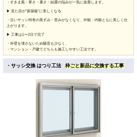
・すきま風・寒さ・暑さ・結露の悩みが一気に改善します。
▶ 見た目が“新築級”に美しくなる
・古いサッシ特有の黒ずみ・歪みがなくなり、外観・内観ともに美しく仕
上がります。
▶ 工事は1〜2日で完了
・外壁を壊さないため騒音も少なく、
・マンション・戸建てどちらも施工しやすい工法です。
・サッシ交換 はつり工法
枠ごと新品に交換する工事