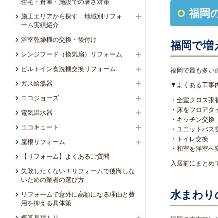
住宅・倉庫・施設での暑さ対策
福岡
施工エリアから探す｜地域別リフォ
ーム実績紹介
浴室乾燥機の交換・後付け
福岡で増
レンジフード（換気扇）リフォーム
ビルトイン食洗機交換リフォーム
福岡で最も多い
ガス給湯器
▼よくある工事
エコジョーズ
・全室クロス張
・床をフロアタ
電気温水器
・キッチン交換
エコキュート
・ユニットバス
・トイレ交換
屋根リフォーム
・和室を洋室へ
【リフォーム】よくあるご質問
入居前にまとめ
失敗したくない！リフォームで後悔しな
いための業者の選び方
水まわり
リフォームで意外に高額になる理由と費
用を抑える具体策
概算見積もり