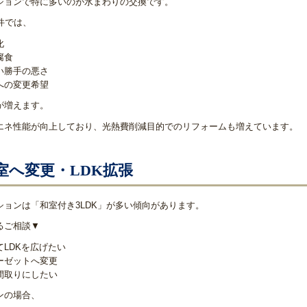
ションで特に多いのが水まわりの交換です。
件では、
化
腐食
い勝手の悪さ
への変更希望
が増えます。
エネ性能が向上しており、光熱費削減目的でのリフォームも増えています。
室へ変更・LDK拡張
ションは「和室付き3LDK」が多い傾向があります。
るご相談▼
LDKを広げたい
ーゼットへ変更
間取りにしたい
ンの場合、