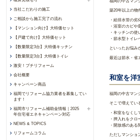
福岡の中古マン
当社こだわりの施工
築20年以上の物
ご相談から施工完了の流れ
・給排水管の劣
・浴室のカビや
【マンション向け】大特価セット
・キッチンの使
【戸建て向け】大特価セット
・節水型トイレ
【数量限定3台】大特価キッチン
といったお悩み
【数量限定3台】大特価トイレ
最近は節水・省
激安！プチリフォーム
会社概要
和室を洋
キャンペーン商品
福岡の中古マン
福岡でリフォーム協力業者を募集してい
ます！
そこで増えてい
福岡市リフォーム補助金情報｜2025
・和室をなくして
年住宅省エネキャンペーン対応
・押入れをクロ
NEWS & TOPICS
・開放感のある
リフォームコラム
ただしマンショ