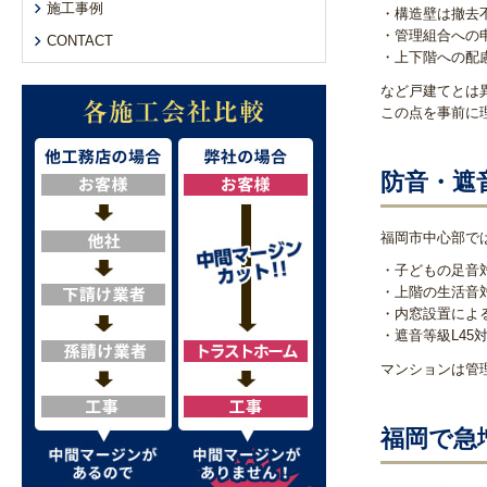
施工事例
・構造壁は撤去
・管理組合への
CONTACT
・上下階への配
など戸建てとは
この点を事前に
防音・遮
福岡市中心部で
・子どもの足音
・上階の生活音
・内窓設置によ
・遮音等級L45
マンションは管
福岡で急