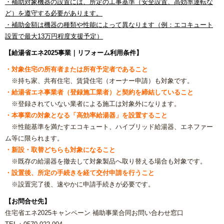
・補助対象機器の設置には、所定の工事基準（安全設置、高効率運転な
ど）を遵守する必要があります。
・補助金額は機器の種類や性能によって異なります（例：エコキュート
設置で最大13万円程度支援予定）
【給湯省エネ2025事業｜リフォーム利用条件】
・対象住宅の所有者または所有予定者であること
※持ち家、共有住宅、賃貸住宅（オーナー申請）も対象です。
・給湯省エネ事業者（登録施工業者）と契約を締結していること
※登録されていない業者による施工は対象外になります。
・本事業の対象となる「高効率給湯器」を設置すること
※性能基準を満たすエコキュート、ハイブリッド給湯器、エネファー
ム等に限られます。
・新設・取替どちらも対象になること
※既存の給湯器を撤去して対象製品へ取り替える場合も対象です。
・設置後、所定の手続きを経て交付申請を行うこと
※設置完了後、速やかに申請手続きが必要です。
【お問合せ先】
住宅省エネ2025キャンペーン 補助事業合同お問い合わせ窓口