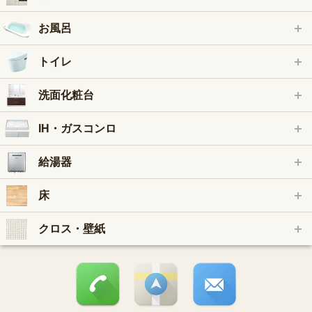
お風呂
トイレ
洗面化粧台
IH・ガスコンロ
給湯器
床
クロス・壁紙