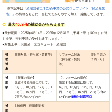
※本記事は
「給湯器省エネ2025事業の公式ウェブサイト（経済産業
省）」
の情報をもとに、当社でわかりやすく加工・編集しています。
最大
40万円
の補助金がもらえます
■受付期間：2025年4月14日～2025年12月31日（
予算上限（100％）に達
し次第、交付申請の受付を終了します。）
■対象工事：お風呂 エコキュート 給湯器
補
新築対象（持ち家・賃貸等）
リフォーム対象
交付申請の
助
（持ち家・賃貸
予約（可）
対
等）
象
補
【新築の場合】
【リフォームの場合】
助
設置する給湯器に応じて、
設置する給湯器に応じて、
額
6万円、10万円、12万円、1
6万円、10万円、12万円、13万
3万円、15万円、16万円、2
円、15万円、16万円、20万円/台の
0万円/台のいずれか
いずれか
※弊社対応可◎
補
580億円（経済産業省）
助