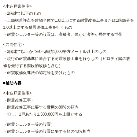
<木造戸家住宅>
・2階建て以下のもの
・上部構造評点を建物全体で1.0以上にする耐震改修工事または1階部分を
1.0以上にする耐震改修工事を行うもの
・耐震シェルター等の設置は、高齢者、障がい者等が居住する世帯
<共同住宅>
・3階建て以上かつ延べ面積1,000平方メートル以上のもの
・現行の耐震基準に適合する耐震改修工事を行うもの（ピロティ階の改
修を先行する階段的改修も含む）
・耐震改修促進法の認定等を受けたもの
■補助内容
<木造戸家住宅>
（耐震改修工事）
・耐震改修工事に要する費用の80%の額内
・但し、1戸あたり1,500,000円を上限とする
（耐震シェルター等の設置）
・耐震シェルター等の設置に要する額の40%相当