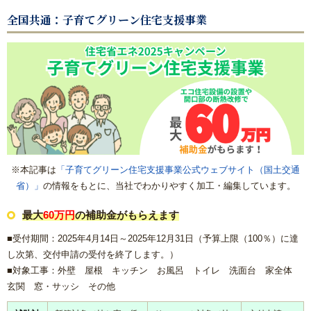
内窓リフォーム
全国共通：子育てグリーン住宅支援事業
玄関ドアリフォーム
防犯対策リフォーム
遮熱対策リフォーム
内装リフォーム
※本記事は
「子育てグリーン住宅支援事業公式ウェブサイト（国土交通
省）」
の情報をもとに、当社でわかりやすく加工・編集しています。
バリアフリーリフォーム
最大
60万円
の補助金がもらえます
熱中症対策リフォームの基礎知識｜住宅・倉庫・施設での暑
■受付期間：2025年4月14日～2025年12月31日（
予算上限（100％）に達
さ対策
し次第、交付申請の受付を終了します。）
■対象工事：外壁 屋根 キッチン お風呂 トイレ 洗面台 家全体
施工エリアから探す｜地域別リフォーム実績紹介
玄関 窓・サッシ その他