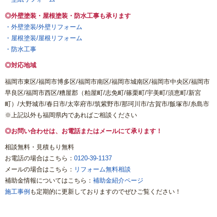
◎外壁塗装・屋根塗装・防水工事も承ります
・外壁塗装/外壁リフォーム
・屋根塗装/屋根リフォーム
・防水工事
◎対応地域
福岡市東区/福岡市博多区/福岡市南区/福岡市城南区/福岡市中央区/福岡市
早良区/福岡市西区/糟屋郡（粕屋町/志免町/篠栗町/宇美町/須恵町/新宮
町）/大野城市/春日市/太宰府市/筑紫野市/那珂川市/古賀市/飯塚市/糸島市
※上記以外も福岡県内であればご相談ください
◎お問い合わせは、お電話またはメールにて承ります！
相談無料・見積もり無料
お電話の場合はこちら：
0120-39-1137
メールの場合はこちら：
リフォーム無料相談
補助金情報についてはこちら：
補助金紹介ページ
施工事例
も定期的に更新しておりますのでぜひご覧ください！