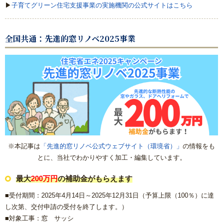
▶
子育てグリーン住宅支援事業の実施機関の公式サイトはこちら
【数量限定3台】大特価キッチン
全国共通：先進的窓リノベ2025事業
【数量限定3台】大特価トイレ
激安！プチリフォーム
会社概要
キャンペーン商品
※本記事は
「先進的窓リノベ公式ウェブサイト（環境省）」
の情報をも
福岡でリフォーム協力業者を募集しています！
とに、当社でわかりやすく加工・編集しています。
福岡市リフォーム補助金情報｜2025年住宅省エネキャンペー
最大
200万円
の補助金がもらえます
ン対応
■受付期間：2025年4月14日～2025年12月31日（
予算上限（100％）に達
し次第、交付申請の受付を終了します。）
NEWS & TOPICS
■対象工事：窓 サッシ