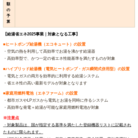
額
の
予
算
【給湯省エネ2025事業｜対象となる工事】
■ヒートポンプ給湯機（エコキュート）の設置
・空気の熱を利用して高効率でお湯を沸かす給湯器
・高効率型で、かつ一定の省エネ性能基準を満たすものが対象
■ハイブリッド給湯機（電気ヒートポンプ・ガス瞬間式併用型）の設置
・電気とガスの両方を効率的に利用する給湯システム
・省エネ性の高い最新モデルが対象となります
■家庭用燃料電池（エネファーム）の設置
・都市ガスやLPガスから電気とお湯を同時に作るシステム
・高効率な発電＋給湯が可能な家庭用燃料電池が対象
※注意点
・対象製品は、国が指定する基準を満たした登録機器リストに記載され
たものに限られます。