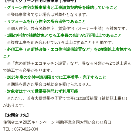
【子育てグリーン住宅支援事業｜用条件】
方
・グリーン住宅支援事業者と工事請負契約等を締結していること
※登録事業者でない場合は対象外となります。
リフォームで意外に高額になる理由と費用を抑える具体策
・リフォームを行う住宅の所有者等であること
※個人住宅、共有名義住宅、賃貸住宅（オーナー申請）も対象です。
・1回の申請で補助対象となる工事費の合計が5万円以上であること
水まわり機器人気リフォームメーカー
※複数工事を組み合わせて5万円以上にすることも可能です。
・必須工事（※断熱改修・エコ住宅設備設置など）を2種類以上実施する
水まわりリフォーム 人気ランキング
こと
※「窓の断熱＋エコキッチン設置」など、異なる分類から2つ以上選ん
概算見積もり
で施工する必要があります。
・2025年度の交付申請期限までに工事着手・完了すること
当社こだわりの施工
※期限を過ぎた場合は補助金を受けられません。
・対象者はすべて世帯要件問わず利用可能
※ただし、若者夫婦世帯や子育て世帯には加算措置（補助額上乗せ）
ご相談から施工完了の流れ
があります。
【お問合せ先】
【マンション向け】大特価セット
住宅省エネ2025キャンペーン 補助事業合同お問い合わせ窓口
TEL：0570-022-004
【戸建て向け】大特価セット