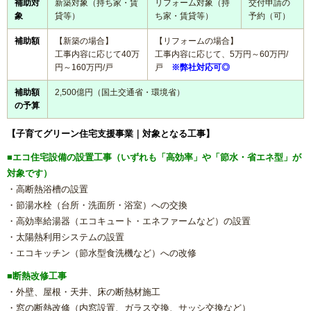
補助対
新築対象（持ち家・賃
リフォーム対象（持
交付申請の
浴室乾燥機の交換・後付け
象
貸等）
ち家・賃貸等）
予約（可）
補助額
【新築の場合】
【リフォームの場合】
レンジフード（換気扇）リフォーム
工事内容に応じて
40万
工事内容に応じて、
5万円～60万円/
円～160万円/戸
戸
※弊社対応可◎
ビルトイン食洗機交換リフォーム
補助額
2,500億円（国土交通省・環境省）
の予算
ガス給湯器
【子育てグリーン住宅支援事業｜対象となる工事】
エコジョーズ
■エコ住宅設備の設置工事（いずれも「高効率」や「節水・省エネ型」が
対象です）
電気温水器
・高断熱浴槽の設置
・節湯水栓（台所・洗面所・浴室）への交換
・高効率給湯器（エコキュート・エネファームなど）の設置
エコキュート
・太陽熱利用システムの設置
・エコキッチン（節水型食洗機など）への改修
トイレ
■断熱改修工事
・外壁、屋根・天井、床の断熱材施工
システムキッチン
・窓の断熱改修（内窓設置、ガラス交換、サッシ交換など）