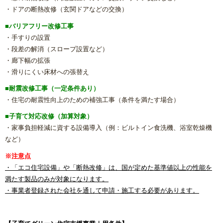
・ドアの断熱改修（玄関ドアなどの交換）
浴室(風呂)
■バリアフリー改修工事
・手すりの設置
屋根リフォーム
・段差の解消（スロープ設置など）
・廊下幅の拡張
洗面化粧台
・滑りにくい床材への張替え
■耐震改修工事（一定条件あり）
ＩＨ・ガスコンロ
・住宅の耐震性向上のための補強工事（条件を満たす場合）
■子育て対応改修（加算対象）
ガス給湯器/エコジョーズ・電気温水器/エコキュート
・家事負担軽減に資する設備導入（例：ビルトイン食洗機、浴室乾燥機
など）
床の張り替え
※注意点
・「エコ住宅設備」や「断熱改修」は、国が定めた基準値以上の性能を
クロス（壁紙）張り替えリフォーム
満たす製品のみが対象になります。
・事業者登録された会社を通して申請・施工する必要があります。
【リフォーム】よくあるご質問
失敗したくない！リフォームで後悔しないための業者の選び