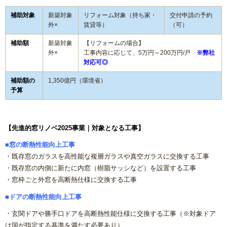
リフォームコラム
補助対象
新築対象
リフォーム対象（持ち家・
交付申請の予約
外×
賃貸等）
（可）
施工事例
補助額
新築対象
【リフォームの場合】
外×
工事内容に応じて、
5万円～200万円/戸
※弊社
対応可◎
CONTACT
補助額の
1,350億円（環境省）
予算
【先進的窓リノベ2025事業｜対象となる工事】
■窓の断熱性能向上工事
・既存窓のガラスを高性能な複層ガラスや真空ガラスに交換する工事
・既存窓の内側に新たに内窓（樹脂サッシなど）を設置する工事
・窓枠ごと外窓を高断熱仕様に交換する工事
■ドアの断熱性能向上工事
・玄関ドアや勝手口ドアを高断熱性能仕様に交換する工事（※対象ドア
は国が指定する基準を満たす必要あり）