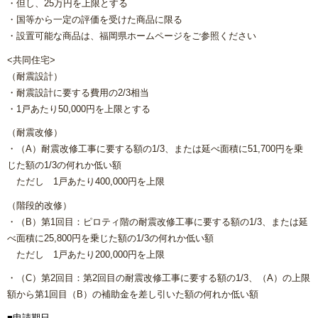
・但し、25万円を上限とする
・国等から一定の評価を受けた商品に限る
・設置可能な商品は、福岡県ホームページをご参照ください
<共同住宅>
（耐震設計）
・耐震設計に要する費用の2/3相当
・1戸あたり50,000円を上限とする
（耐震改修）
・（A）耐震改修工事に要する額の1/3、または延べ面積に51,700円を乗
じた額の1/3の何れか低い額
ただし 1戸あたり400,000円を上限
（階段的改修）
・（B）第1回目：ピロティ階の耐震改修工事に要する額の1/3、または延
べ面積に25,800円を乗じた額の1/3の何れか低い額
ただし 1戸あたり200,000円を上限
・（C）第2回目：第2回目の耐震改修工事に要する額の1/3、（A）の上限
額から第1回目（B）の補助金を差し引いた額の何れか低い額
■
申請期日