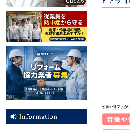
ピアラ【P
家事や身支度が