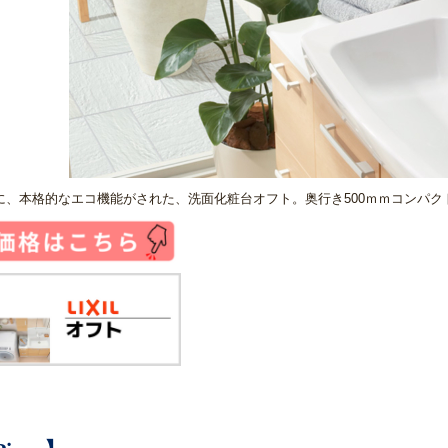
に、本格的なエコ機能がされた、洗面化粧台オフト。奥行き500ｍｍコンパ