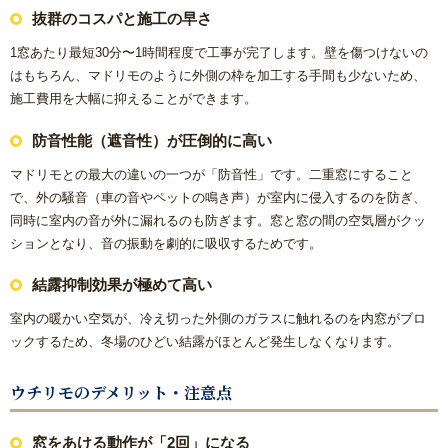
抜群のコスパと施工の早さ
リフォームコラム
1窓あたり最短30分〜1時間程度で工事が完了します。壁を傷つけないの
はもちろん、マドリモのように外側の枠を加工する手間も少ないため、
施工事例
施工費用を大幅に抑えることができます。
CONTACT
防音性能（遮音性）が圧倒的に高い
マドリモとの最大の違いの一つが「防音性」です。二重窓にすること
で、外の騒音（車の音やペットの鳴き声）が室内に侵入するのを防ぎ、
同時に室内の音が外に漏れるのも防ぎます。窓と窓の間の空気層がクッ
ションとなり、音の振動を劇的に吸収するためです。
結露抑制効果が極めて高い
室内の暖かい空気が、冷え切った外側のガラスに触れるのを内窓がブロ
ックするため、冬場のひどい結露がほとんど発生しなくなります。
ウチリモのデメリット・注意点
窓をあける動作が「2回」になる