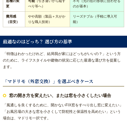
窓種の変
可能
（引き違いから縦す
不可（元の窓の形状に合わせる
更
べり等へ）
のが基本）
費用感
やや高額（製品＋大がか
リーズナブル（手軽に導入可
（目安）
りな職人技術）
能）
最適なのはどっち？ 選び方の基準
「特徴はわかったけれど、結局我が家にはどっちがいいの？」という方
のために、ライフスタイルや建物の状況に応じた最適な選び方を提案し
ます。
「マドリモ（外窓交換）」を選ぶべきケース
窓の開き方を変えたい、または窓を小さくしたい場合
「風通しを良くするために、開かないFIX窓をすべり出し窓に変えたい」
「お風呂場の大きな窓を小さくして防犯性と保温性を高めたい」という
場合は、マドリモ一択です。