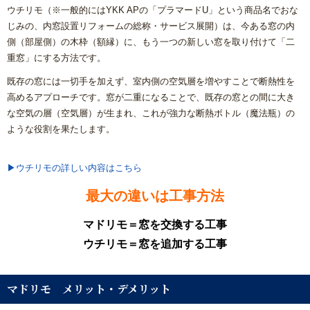
ウチリモ（※一般的にはYKK APの「プラマードU」という商品名でおな
浴室(風呂)
じみの、内窓設置リフォームの総称・サービス展開）は、今ある窓の内
側（部屋側）の木枠（額縁）に、もう一つの新しい窓を取り付けて「二
屋根リフォーム
重窓」にする方法です。
既存の窓には一切手を加えず、室内側の空気層を増やすことで断熱性を
洗面化粧台
高めるアプローチです。窓が二重になることで、既存の窓との間に大き
な空気の層（空気層）が生まれ、これが強力な断熱ボトル（魔法瓶）の
ＩＨ・ガスコンロ
ような役割を果たします。
ガス給湯器/エコジョーズ・電気温水器/エコキュート
▶ウチリモの詳しい内容はこちら
最大の違いは工事方法
床の張り替え
マドリモ＝窓を交換する工事
クロス（壁紙）張り替えリフォーム
ウチリモ＝窓を追加する工事
【リフォーム】よくあるご質問
マドリモ メリット・デメリット
失敗したくない！リフォームで後悔しないための業者の選び