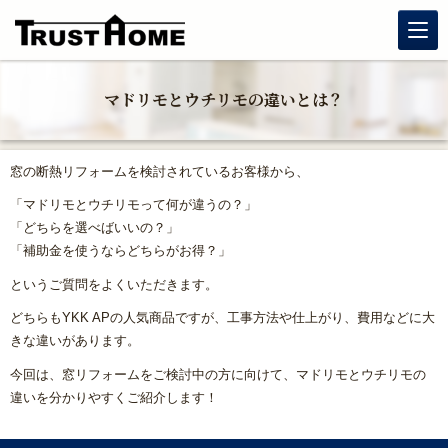
リノベーション
マドリモとウチリモの違いとは？
玄関リフォーム
窓の断熱リフォームを検討されているお客様から、
水まわりリフォーム
「マドリモとウチリモって何が違うの？」
「どちらを選べばいいの？」
戸建住宅リフォーム
「補助金を使うならどちらがお得？」
というご質問をよくいただきます。
マンションリフォーム
どちらもYKK APの人気商品ですが、工事方法や仕上がり、費用などに大
きな違いがあります。
福岡リフォーム補助金情報｜2026年住宅省エネキャンペーン
対応
今回は、窓リフォームをご検討中の方に向けて、マドリモとウチリモの
違いを分かりやすくご紹介します！
窓リフォーム（内窓・窓交換・断熱窓）