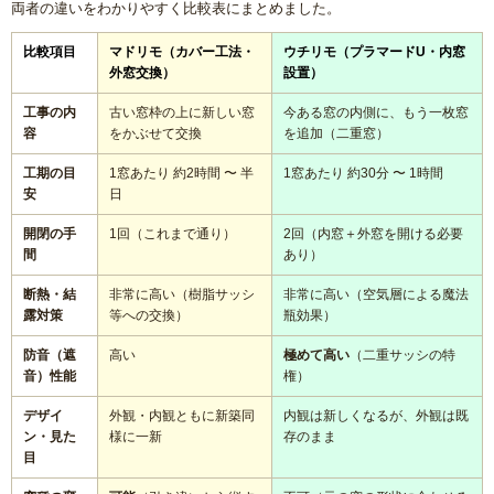
両者の違いをわかりやすく比較表にまとめました。
比較項目
マドリモ（カバー工法・
ウチリモ（プラマードU・内窓
外窓交換）
設置）
工事の内
古い窓枠の上に新しい窓
今ある窓の内側に、もう一枚窓
容
をかぶせて交換
を追加（二重窓）
工期の目
1窓あたり 約2時間 〜 半
1窓あたり 約30分 〜 1時間
安
日
開閉の手
1回（これまで通り）
2回（内窓＋外窓を開ける必要
間
あり）
断熱・結
非常に高い（樹脂サッシ
非常に高い（空気層による魔法
露対策
等への交換）
瓶効果）
防音（遮
高い
極めて高い
（二重サッシの特
音）性能
権）
デザイ
外観・内観ともに新築同
内観は新しくなるが、外観は既
ン・見た
様に一新
存のまま
目