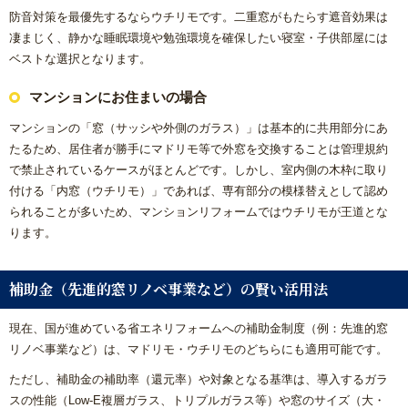
防音対策を最優先するならウチリモです。二重窓がもたらす遮音効果は
凄まじく、静かな睡眠環境や勉強環境を確保したい寝室・子供部屋には
ベストな選択となります。
マンションにお住まいの場合
マンションの「窓（サッシや外側のガラス）」は基本的に共用部分にあ
たるため、居住者が勝手にマドリモ等で外窓を交換することは管理規約
で禁止されているケースがほとんどです。しかし、室内側の木枠に取り
付ける「内窓（ウチリモ）」であれば、専有部分の模様替えとして認め
られることが多いため、マンションリフォームではウチリモが王道とな
ります。
補助金（先進的窓リノベ事業など）の賢い活用法
現在、国が進めている省エネリフォームへの補助金制度（例：先進的窓
リノベ事業など）は、マドリモ・ウチリモのどちらにも適用可能です。
ただし、補助金の補助率（還元率）や対象となる基準は、導入するガラ
スの性能（Low-E複層ガラス、トリプルガラス等）や窓のサイズ（大・