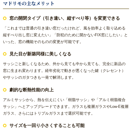
マドリモの主なメリット
方
窓の開閉タイプ（引き違い、縦すべり等）を変更できる
リフォームで意外に高額になる理由と費用を抑える具体策
「これまでは普通の引き違い窓だったけれど、風を効率よく取り込める
縦すべり出し窓に変えたい」「防犯のために開かないFIX窓にしたい」と
水まわり機器人気リフォームメーカー
いった、窓の機能そのものの変更が可能です。
水まわりリフォーム 人気ランキング
見た目が新築同様に美しくなる
サッシごと新しくなるため、外から見ても中から見ても、完全に新品の
概算見積もり
窓に生まれ変わります。経年劣化で動きが悪くなった鍵（クレセント）
やサッシのガタつきも一発で解消します。
当社こだわりの施工
劇的な断熱性能の向上
ご相談から施工完了の流れ
アルミサッシから、熱を伝えにくい「樹脂サッシ」や「アルミ樹脂複合
サッシ」へとアップグレードできます。ガラスも複層ガラスやLow-E複層
【マンション向け】大特価セット
ガラス、さらにはトリプルガラスまで選択可能です。
サイズを一回り小さくすることも可能
【戸建て向け】大特価セット