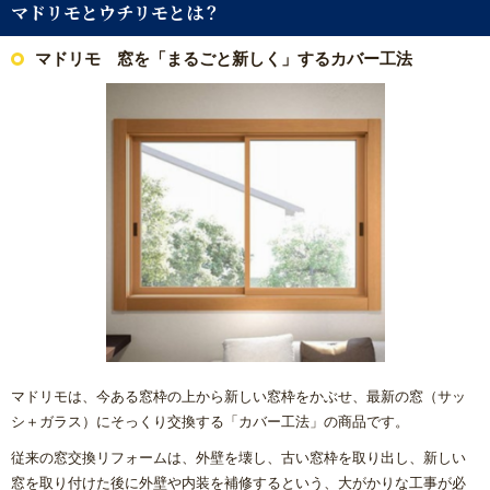
マドリモとウチリモとは？
内窓リフォーム
マドリモ 窓を「まるごと新しく」するカバー工法
玄関ドアリフォーム
防犯対策リフォーム
遮熱対策リフォーム
内装リフォーム
バリアフリーリフォーム
熱中症対策リフォームの基礎知識｜住宅・倉庫・施設での暑
さ対策
マドリモは、今ある窓枠の上から新しい窓枠をかぶせ、最新の窓（サッ
シ＋ガラス）にそっくり交換する「カバー工法」の商品です。
施工エリアから探す｜地域別リフォーム実績紹介
従来の窓交換リフォームは、外壁を壊し、古い窓枠を取り出し、新しい
窓を取り付けた後に外壁や内装を補修するという、大がかりな工事が必