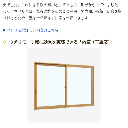
浴室乾燥機の交換・後付け
要でした。これには多額の費用と、何日もの工期がかかっていました。
しかしマドリモは、既存の枠をそのまま利用して内側から新しい窓を取
レンジフード（換気扇）リフォーム
り付けるため、壁を一切壊さずに窓を一新できます。
▶マドリモの詳しい内容はこちら
ビルトイン食洗機交換リフォーム
ウチリモ 手軽に効果を実感できる「内窓（二重窓）
ガス給湯器
エコジョーズ
電気温水器
エコキュート
トイレ
システムキッチン