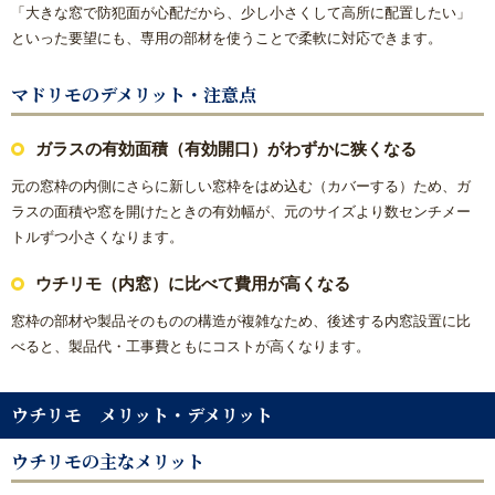
「大きな窓で防犯面が心配だから、少し小さくして高所に配置したい」
といった要望にも、専用の部材を使うことで柔軟に対応できます。
【数量限定3台】大特価キッチン
マドリモのデメリット・注意点
【数量限定3台】大特価トイレ
ガラスの有効面積（有効開口）がわずかに狭くなる
激安！プチリフォーム
元の窓枠の内側にさらに新しい窓枠をはめ込む（カバーする）ため、ガ
ラスの面積や窓を開けたときの有効幅が、元のサイズより数センチメー
会社概要
トルずつ小さくなります。
キャンペーン商品
ウチリモ（内窓）に比べて費用が高くなる
窓枠の部材や製品そのものの構造が複雑なため、後述する内窓設置に比
福岡でリフォーム協力業者を募集しています！
べると、製品代・工事費ともにコストが高くなります。
福岡市リフォーム補助金情報｜2025年住宅省エネキャンペー
ン対応
ウチリモ メリット・デメリット
ウチリモの主なメリット
NEWS & TOPICS